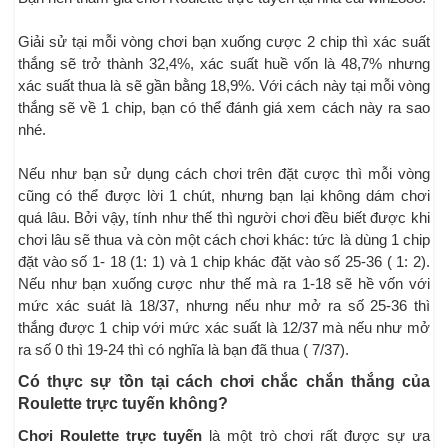
Giải sử tại mỗi vòng chơi bạn xuống cược 2 chip thì xác suất
thắng sẽ trở thành 32,4%, xác suất huề vốn là 48,7% nhưng
xác suất thua là sẽ gần bằng 18,9%. Với cách này tại mỗi vòng
thắng sẽ về 1 chip, bạn có thể đánh giá xem cách này ra sao
nhé.
Nếu như bạn sử dụng cách chơi trên đặt cược thì mỗi vòng
cũng có thể được lời 1 chút, nhưng bạn lại không dám chơi
quá lâu. Bởi vậy, tính như thế thì người chơi đều biết được khi
chơi lâu sẽ thua và còn một cách chơi khác: tức là dùng 1 chip
đặt vào số 1- 18 (1: 1) và 1 chip khác đặt vào số 25-36 ( 1: 2).
Nếu như bạn xuống cược như thế mà ra 1-18 sẽ hề vốn với
mức xác suát là 18/37, nhưng nếu như mở ra số 25-36 thì
thắng được 1 chip với mức xác suất là 12/37 mà nếu như mở
ra số 0 thì 19-24 thì có nghĩa là bạn đã thua ( 7/37).
Có thực sự tồn tại cách chơi chắc chắn thắng của
Roulette trực tuyến không?
Chơi Roulette trực tuyến
là một trò chơi rất được sự ưa