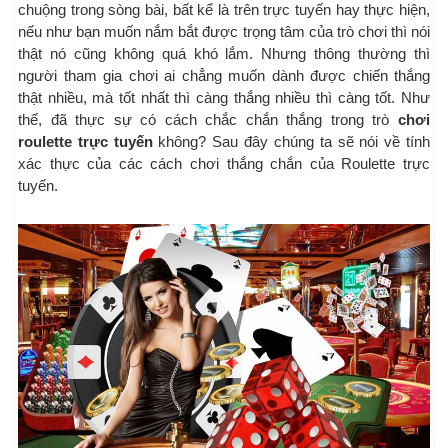
chuộng trong sòng bài, bất kể là trên trực tuyến hay thực hiện,
nếu như bạn muốn nắm bắt được trọng tâm của trò chơi thì nói
thật nó cũng không quá khó lắm. Nhưng thông thường thì
người tham gia chơi ai chẳng muốn dành được chiến thắng
thật nhiều, mà tốt nhất thì càng thắng nhiều thì càng tốt. Như
thế, đã thực sự có cách chắc chắn thắng trong trò
chơi
roulette trực tuyến
không? Sau đây chúng ta sẽ nói về tính
xác thực của các cách chơi thắng chắn của Roulette trực
tuyến.