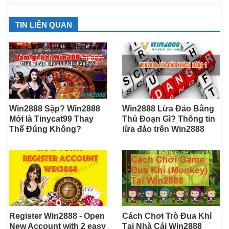
TIN LIÊN QUAN
Win2888 Sập? Win2888
Win2888 Lừa Đảo Bằng
Mới là Tinycat99 Thay
Thủ Đoạn Gì? Thông tin
Thế Đúng Không?
lừa đảo trên Win2888
Register Win2888 - Open
Cách Chơi Trò Đua Khỉ
New Account with 2 easy
Tại Nhà Cái Win2888