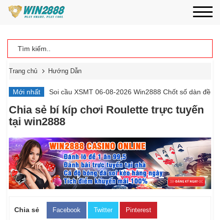
Trang chủ
Hướng Dẫn
Mới nhất
Soi cầu XSMN Win2888 06-08-2026 Dự đoán cầu lô miền nam thứ 5
Chia sẻ bí kíp chơi Roulette trực tuyến
tại win2888
Chia sẻ
Facebook
Twitter
Pinterest