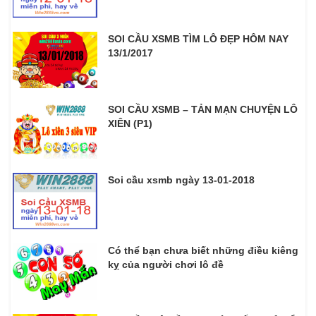
SOI CẦU XSMB TÌM LÔ ĐẸP HÔM NAY
13/1/2017
SOI CẦU XSMB – TẢN MẠN CHUYỆN LÔ
XIÊN (P1)
Soi cầu xsmb ngày 13-01-2018
Có thể bạn chưa biết những điều kiêng
kỵ của người chơi lô đề