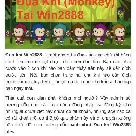
Đua khỉ Win2888
là một game thi đua của các chú khỉ bằng
cách leo trèo để đạt được đích đến đầu tiên. Bạn cần phải
cược vào 2 con khỉ nào bạn cảm thấy trận này sẽ đến đích
trước tiên. Nếu bạn chọn trúng hai chú khỉ nào cán đích
trước thì quá tuyệt vời, tài lộc đã đến các chú khỉ sẽ hái giúp
bạn ngay thôi.
Thật quá đơn giản phải không mọi người? Vậy admin sẽ
hướng dẫn cho các bạn cách đăng nhập và đăng ký cho
những ai chưa biết hay chưa có tài khoản, những ace nào đã
có tài khoản rồi có thể bỏ qua phần này và di chuyển xuống
bên dưới để xem hướng dẫn
cách chơi Đua khỉ Win2888
nhé.