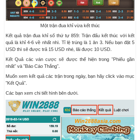
Một trận đua khỉ vừa kết thúc
Kết quả trận đua khỉ số thứ tự 859: Trận đấu kết thúc với kết
quả là khỉ 4-6 về nhất nhì. Tỉ lệ trúng là 1 ăn 3. Nếu bạn đặt 5
USD thì sẽ được trả 15 USD nhé, lãi được 10 USD.
Kết Quả các ván cược sẽ được thể hiện trong "Phiếu gần
nhất" và "Báo Cáo Thắng".
Muốn xem kết quả các trận trong ngày, bạn hãy click vào mục
"Kết Quả".
Các bạn xem chi tiết hình bên dưới.