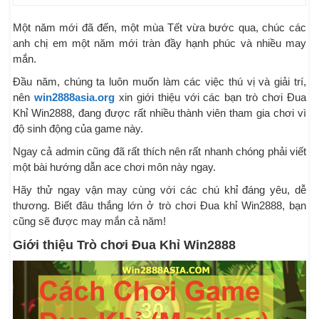
Một năm mới đã đến, một mùa Tết vừa bước qua, chúc các
anh chị em một năm mới tràn đầy hạnh phúc và nhiều may
mắn.
Đầu năm, chúng ta luôn muốn làm các việc thú vị và giải trí,
nên
win2888asia.org
xin giới thiệu với các bạn trò chơi Đua
Khỉ Win2888, đang được rất nhiều thành viên tham gia chơi vì
độ sinh động của game này.
Ngay cả admin cũng đã rất thích nên rất nhanh chóng phải viết
một bài hướng dẫn ace chơi môn này ngay.
Hãy thử ngay vận may cùng với các chú khỉ đáng yêu, dễ
thương. Biết đâu thắng lớn ở trò chơi Đua khỉ Win2888, bạn
cũng sẽ được may mắn cả năm!
Giới thiệu Trò chơi Đua Khỉ Win2888