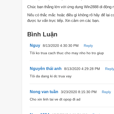
Chúc bạn thắng lớn với ứng dụng Win2888 di động 
Nếu có thắc mắc hoặc điều gì không rõ hãy để lại 
được tư vấn trực tiếp. Xin cảm ơn các bạn.
Bình Luận
Nguy
8/13/2020 4:30:30 PM
Reply
Tôi ko trua cach thuc cho may nho ho tro giup
Nguyên thái anh
8/13/2020 4:29:28 PM
Repl
Tôi da dang ki dc trua vay
Nong van tuần
3/23/2020 8:15:30 PM
Reply
Cho xin linh tai ve dt opop đi ad