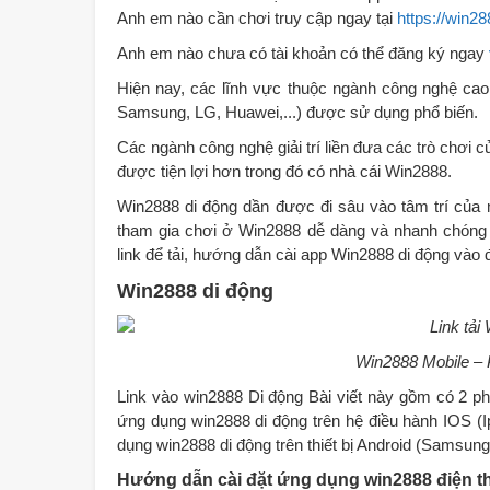
Anh em nào cần chơi truy cập ngay tại
https://win28
Anh em nào chưa có tài khoản có thể đăng ký ngay
Hiện nay, các lĩnh vực thuộc ngành công nghệ cao p
Samsung, LG, Huawei,...) được sử dụng phổ biến.
Các ngành công nghệ giải trí liền đưa các trò chơi c
được tiện lợi hơn trong đó có nhà cái Win2888.
Win2888 di động dần được đi sâu vào tâm trí của m
tham gia chơi ở Win2888 dễ dàng và nhanh chóng 
link để tải, hướng dẫn cài app Win2888 di động vào đ
Win2888 di động
Win2888 Mobile – 
Link vào win2888 Di động Bài viết này gồm có 2 ph
ứng dụng win2888 di động trên hệ điều hành IOS (
dụng win2888 di động trên thiết bị Android (Samsung
Hướng dẫn cài đặt ứng dụng win2888 điện th