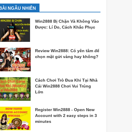
BÀI NGẪU NHIÊN
Win2888 Bị Chặn Và Không Vào
Được: Lí Do, Cách Khắc Phục
Review Win2888: Có yên tâm để
chọn mặt gửi vàng hay không?
Cách Chơi Trò Đua Khỉ Tại Nhà
Cái Win2888 Chơi Vui Trúng
Lớn
Register Win2888 - Open New
Account with 2 easy steps in 3
minutes