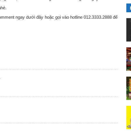
nhé.
comment ngay dưới đây hoặc gọi vào hotline 012.3333.2888 để
y