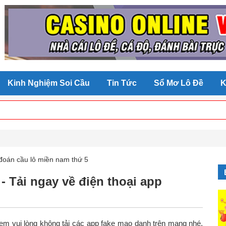
Kinh Nghiệm Soi Cầu
Tin Tức
Sổ Mơ Lô Đề
K
số dàn đề miền trung thứ 5
 - Tải ngay về điện thoại app
m vui lòng không tải các app fake mạo danh trên mạng nhé.