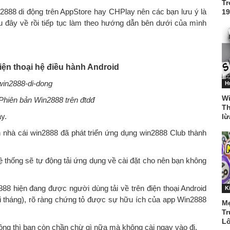
Tr
888 di động trên AppStore hay CHPlay nên các bạn lưu ý là
19
au đây về rồi tiếp tục làm theo hướng dẫn bên dưới của mình
ện thoại hệ điều hành Android
H
W
Phiên bản Win2888 trên đtdđ
Th
y.
lừ
n nhà cái win2888 đã phát triển ứng dụng win2888 Club thành
 thống sẽ tự động tải ứng dụng về cài đặt cho nên bạn không
88 hiện đang được người dùng tải về trên điện thoại Android
K
i tháng), rõ ràng chứng tỏ được sự hữu ích của app Win2888
M
Tr
Lô
ộng thì bạn còn chần chừ gì nữa mà không cài ngay vào đi.