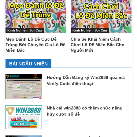
Kinh Nghiệm Soi Cầu
Kinh Nghiệm Soi Cầu
Mẹo Đánh Lô Đề Cực Dễ
Chia Sẻ Khái Niệm Cách
Trúng Bởi Chuyên Gia Lô Đề
Chơi Lô Đề Miền Bắc Cho
Miền Bắc
Người Mới
BÀI NGẪU NHIÊN
Hướng Dẫn Đăng ký Win2888 qua mã
Verify Code điện thoại
Nhà cái win2888 có thêm chức năng
hủy cược số đề