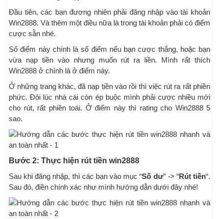
Đầu tiên, các bạn đương nhiên phải đăng nhập vào tài khoản
Win2888. Và thêm một điều nữa là trong tài khoản phải có điểm
cược sẵn nhé.
Số điểm này chính là số điểm nếu bạn cược thắng, hoặc bạn
vừa nạp tiền vào nhưng muốn rút ra liền. Mình rất thích
Win2888 ở chính là ở điểm này.
Ở những trang khác, đã nạp tiền vào rồi thì việc rút ra rất phiền
phức. Đôi lúc nhà cái còn ép buộc mình phải cược nhiều mới
cho rút, rất phiền toái. Ở điểm này thì rating cho Win2888 5
sao.
Bước 2: Thực hiện rút tiền win2888
Sau khi đăng nhập, thì các bạn vào mục “
Số dư
” -> “
Rút tiền
“.
Sau đó, điền chính xác như mình hướng dẫn dưới đây nhé!