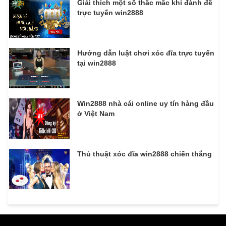
Giải thích một số thắc mắc khi đánh đề
trực tuyến win2888
Hướng dẫn luật chơi xóc đĩa trực tuyến
tại win2888
Win2888 nhà cái online uy tín hàng đầu
ở Việt Nam
Thủ thuật xóc đĩa win2888 chiến thắng