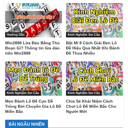
Hướng Dẫn
Kinh Nghiệm Soi Cầu
Win2888 Lừa Đảo Bằng Thủ
Bật Mí 8 Cách Giải Đen Lô
Đoạn Gì? Thông tin lừa đảo
Đề Hiệu Quả Nhất Khi Đánh
trên Win2888
Đề Thua Nhiều
Kinh Nghiệm Soi Cầu
Kinh Nghiệm Soi Cầu
Mẹo Đánh Lô Đề Cực Dễ
Chia Sẻ Khái Niệm Cách
Trúng Bởi Chuyên Gia Lô Đề
Chơi Lô Đề Miền Bắc Cho
Miền Bắc
Người Mới
BÀI NGẪU NHIÊN