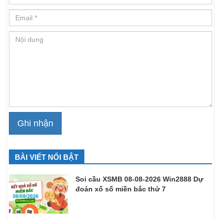
BÀI VIẾT NỔI BẬT
Soi cầu XSMB 08-08-2026 Win2888 Dự
đoán xố số miền bắc thứ 7