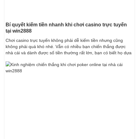
Bí quyết kiếm tiền nhanh khi chơi casino trực tuyến
tại win2888
Chơi casino trực tuyến không phải dễ kiếm tiền nhưng cũng
không phải quá khó nhé. Vẫn có nhiều bạn chiến thắng được
nhà cái và dành được số tiền thường rất lớn, bạn có biết họ dựa
vào đâu để có thể dễ dàng vượt mặt nhà cái chưa? Tất cả là do
họ đã biết cách áp dụng đúng các bí quyết sau đây.