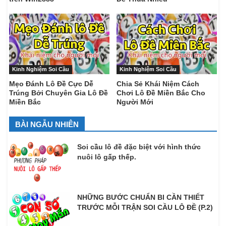
Kinh Nghiệm Soi Cầu
Kinh Nghiệm Soi Cầu
Mẹo Đánh Lô Đề Cực Dễ
Chia Sẻ Khái Niệm Cách
Trúng Bởi Chuyên Gia Lô Đề
Chơi Lô Đề Miền Bắc Cho
Miền Bắc
Người Mới
BÀI NGẪU NHIÊN
Soi cầu lô đề đặc biệt với hình thức
nuôi lô gấp thếp.
NHỮNG BƯỚC CHUẨN BI CẦN THIẾT
TRƯỚC MỖI TRẬN SOI CẦU LÔ ĐỀ (P.2)