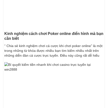
Kinh nghiệm cách chơi Poker online điển hình mà bạn
cần biết
“ Chia sẻ kinh nghiệm chơi cá cược khi chơi poker online” là một
trong những từ khóa được nhiều bạn tìm kiếm nhiều nhất trên
những diễn đàn cá cược trực tuyến. Điều này cũng rất dễ hiểu
bởi từ lâu trên trò chơi poker online được xem như một trò chơi
giải trí được rất nhiều người ưa thích nhất.