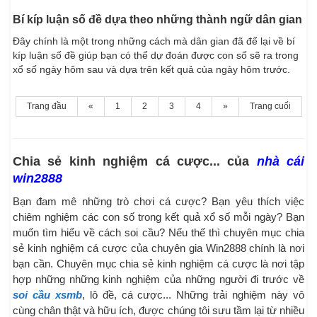
Bí kíp luận số đề dựa theo những thành ngữ dân gian
Đây chính là một trong những cách mà dân gian đã để lại về bí
kíp luận số đề giúp bạn có thể dự đoán được con số sẽ ra trong
xổ số ngày hôm sau và dựa trên kết quả của ngày hôm trước.
Cách luận số đề này được khá nhiều người chơi đề trực tuyến tại
win2888 vận dụng vì sự chính xác gần như tuyệt đối. Hãy cùng
Trang đầu
«
1
2
3
4
»
Trang cuối
win2888asia.com tham khảo chi tiết những thành ngữ dân gian
và cách luận số đề này nhé. (caption id="attachment_585"
align="aligncenter" width="300") Đánh đề online tại
win2888(/caption)
Chia sẻ kinh nghiệm cá cược... của
nhà cái
win2888
Bạn đam mê những trò chơi cá cược? Bạn yêu thích việc
chiêm nghiệm các con số trong kết quả xổ số mỗi ngày? Bạn
muốn tìm hiểu về cách soi cầu? Nếu thế thì chuyên mục chia
sẻ kinh nghiệm cá cược của chuyên gia Win2888 chính là nơi
bạn cần. Chuyên mục chia sẻ kinh nghiệm cá cược là nơi tập
hợp những những kinh nghiệm của những người đi trước về
soi cầu xsmb
, lô đề, cá cược... Những trải nghiệm này vô
cùng chân thật và hữu ích, được chúng tôi sưu tầm lại từ nhiều