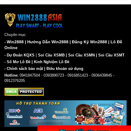
Chuyên mục:
Win2888
|
Hướng Dẫn Win2888
|
Đăng Ký Win2888
|
Lô Đề
-
Online
|
-
Dự Đoán KQXS
Soi Cầu XSMB
|
Soi Cầu XSMN
|
Soi Cầu XSMT
-
Sổ Mơ Lô Đề
|
Kinh Nghiệm Lô Đề
-
Chính sách bảo mật
|
Điều khoản sử dụng
Hotline:
0941847504 - 0393890723 - 0916851423 - 0936439845 -
0912376205