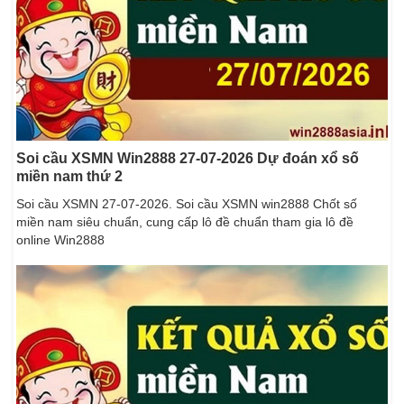
Soi cầu XSMN Win2888 27-07-2026 Dự đoán xổ số
miền nam thứ 2
Soi cầu XSMN 27-07-2026. Soi cầu XSMN win2888 Chốt số
miền nam siêu chuẩn, cung cấp lô đề chuẩn tham gia lô đề
online Win2888