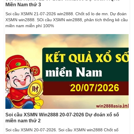
Miền Nam thứ 3
Soi cầu XSMN 21-07-2026 win2888. Chốt số lo de mn. Dự đoán
XSMN win2888. SOi cầu XSMN win2888, phân tích thống kê cầu
miền nam miễn phí 100%
Soi cầu XSMN Win2888 20-07-2026 Dự đoán xổ số
miền nam thứ 2
Soi cầu XSMN 20-07-2026. Soi cầu XSMN win2888 Chốt số