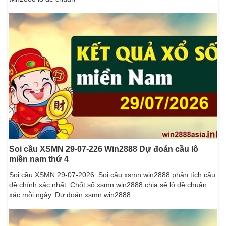
Soi cầu XSMN 29-07-226 Win2888 Dự đoán cầu lô
miền nam thứ 4
Soi cầu XSMN 29-07-2026. Soi cầu xsmn win2888 phân tích cầu
đề chính xác nhất. Chốt số xsmn win2888 chia sẻ lô đề chuẩn
xác mỗi ngày. Dự đoán xsmn win2888