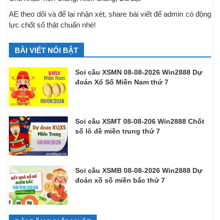
AE theo dõi và để lại nhận xét, share bài viết để admin có động
lực chốt số thật chuẩn nhé!
BÀI VIẾT NỔI BẬT
Soi cầu XSMN 08-08-2026 Win2888 Dự
đoán Xổ Số Miền Nam thứ 7
Soi cầu XSMT 08-08-206 Win2888 Chốt
số lô đề miền trung thứ 7
Soi cầu XSMB 08-08-2026 Win2888 Dự
đoán xố số miền bắc thứ 7