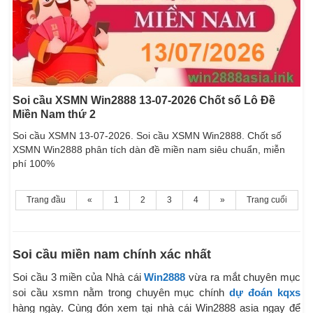
Soi cầu XSMN Win2888 13-07-2026 Chốt số Lô Đề
Miền Nam thứ 2
Soi cầu XSMN 13-07-2026. Soi cầu XSMN Win2888. Chốt số
XSMN Win2888 phân tích dàn đề miền nam siêu chuẩn, miễn
phí 100%
Trang đầu
«
1
2
3
4
»
Trang cuối
Soi cầu miền nam chính xác nhất
Soi cầu 3 miền của Nhà cái
Win2888
vừa ra mắt chuyên mục
soi cầu xsmn nằm trong chuyên mục chính
dự đoán kqxs
hàng ngày. Cùng đón xem tại nhà cái Win2888 asia ngay để