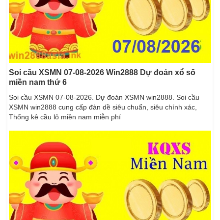
Soi cầu XSMN 07-08-2026 Win2888 Dự đoán xổ số
miền nam thứ 6
Soi cầu XSMN 07-08-2026. Dự đoán XSMN win2888. Soi cầu
XSMN win2888 cung cấp đàn dề siêu chuẩn, siêu chính xác,
Thống kê cầu lô miền nam miễn phí