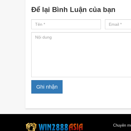
Để lại Bình Luận của bạn
Chuyên m