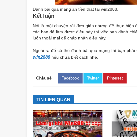
Đánh bài qua mạng ăn tiền thật tại win2888.
Kết luận
Nói là một chuyện rất đơn giản nhưng để thực hiện 
các bạn để làm được điều này thì việc bạn dành chiế
luôn thoải mái để chấp nhận điều này.
Ngoài ra để có thể đánh bài qua mạng thì bạn phải 
win2888
nếu chưa biết cách nhé.
Chia sẻ
Facebook
Twitter
Pinterest
TIN LIÊN QUAN