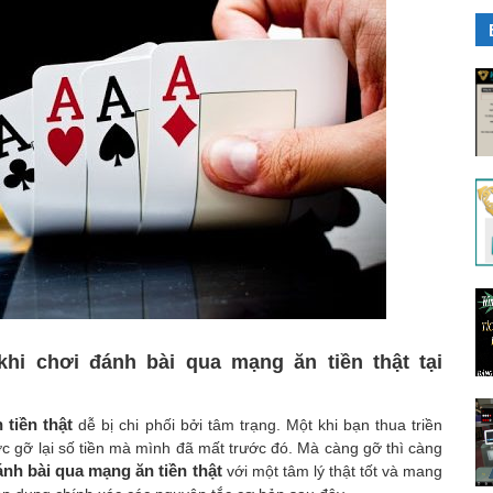
hi chơi đánh bài qua mạng ăn tiền thật tại
tiền thật
dễ bị chi phối bởi tâm trạng. Một khi bạn thua triền
 gỡ lại số tiền mà mình đã mất trước đó. Mà càng gỡ thì càng
ánh bài qua mạng ăn tiền thật
với một tâm lý thật tốt và mang