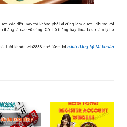
được các điều này thì không phải ai cũng làm được. Nhưng với
n thắng là cao vô cùng. Có thể thắng hay thua là do tâm lý họ
cách đăng ký tài khoản
có 1 tài khoản win2888 nhé. Xem lại