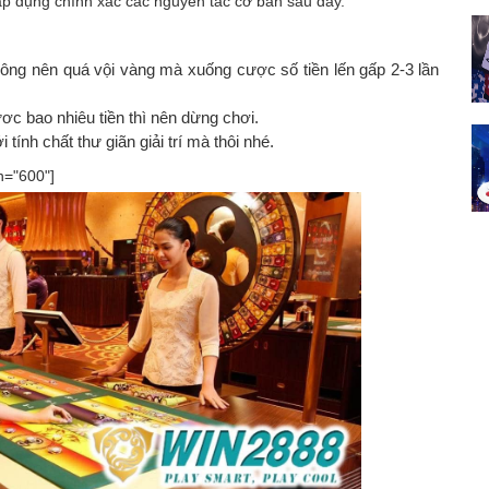
áp dụng chính xác các nguyên tắc cơ bản sau đây.
hông nên quá vội vàng mà xuống cược số tiền lến gấp 2-3 lần
ơc bao nhiêu tiền thì nên dừng chơi.
nh chất thư giãn giải trí mà thôi nhé.
h="600"]