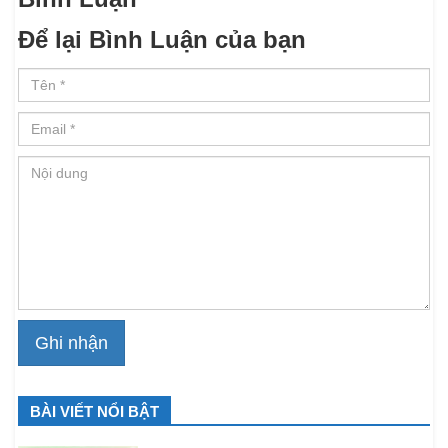
Để lại Bình Luận của bạn
BÀI VIẾT NỔI BẬT