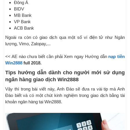
Đông Á
BIDV
MB Bank
VP Bank
ACB Bank
Ngoài ra còn có giao dịch qua một số ví điện tử như Ngân
lượng, Vimo, Zalopay,...
<< AE nào chưa biết cần phải Xem ngay Hướng dẫn
nạp tiền
Win2888
full 2018.
Tips hướng dẫn dành cho người mới sử dụng
ngân hàng giao dịch Win2888
Vậy thì trong bài viết này, Anh Đào sẽ đưa ra vài tip mà Anh
Đào biết và có một chút kinh nghiệm trong giao dịch bằng tài
khoản ngân hàng tại Win2888.