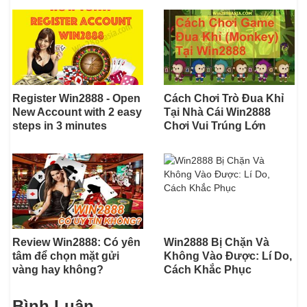
Register Win2888 - Open
Cách Chơi Trò Đua Khỉ
New Account with 2 easy
Tại Nhà Cái Win2888
steps in 3 minutes
Chơi Vui Trúng Lớn
Review Win2888: Có yên
Win2888 Bị Chặn Và
tâm để chọn mặt gửi
Không Vào Được: Lí Do,
vàng hay không?
Cách Khắc Phục
Bình Luận