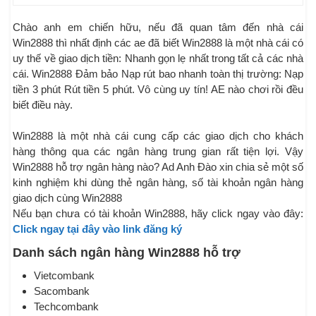
Chào anh em chiến hữu, nếu đã quan tâm đến nhà cái
Win2888 thì nhất định các ae đã biết Win2888 là một nhà cái có
uy thế về giao dịch tiền: Nhanh gọn lẹ nhất trong tất cả các nhà
cái. Win2888 Đảm bảo Nạp rút bao nhanh toàn thị trường: Nạp
tiền 3 phút Rút tiền 5 phút. Vô cùng uy tín! AE nào chơi rồi đều
biết điều này.
Win2888 là một nhà cái cung cấp các giao dịch cho khách
hàng thông qua các ngân hàng trung gian rất tiện lợi. Vậy
Win2888 hỗ trợ ngân hàng nào? Ad Anh Đào xin chia sẻ một số
kinh nghiệm khi dùng thẻ ngân hàng, số tài khoản ngân hàng
giao dịch cùng Win2888
Nếu bạn chưa có tài khoản Win2888, hãy click ngay vào đây:
Click ngay tại đây vào link đăng ký
Danh sách ngân hàng Win2888 hỗ trợ
Vietcombank
Sacombank
Techcombank