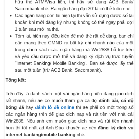
hữu thẻ ATM/Visa liền, thì hãy sử dụng ACB Bank/
Sacombank nhé. Ra ngân hàng đợi 30' là có thẻ luôn nhé.
Các ngân hàng còn lại hiện tại thì vẫn sử dụng được số tài
khoản khi mới đăng ký nhưng không có thẻ ngay phải đợi
1 tuần sau mới ra thẻ.
Tóm lại, hiện nay điều kiện để mở thẻ rất dễ dàng, bạn chỉ
cần mang theo CMND ra bất kỳ chi nhánh nào của một
trong danh sách các ngân hàng mà Win2888 hỗ trợ trên
và yêu cầu được mở thẻ và đăng ký dịch vụ trực tuyến
"Internet Banking/ Mobile Banking". Bạn sẽ được lấy thẻ
sau một tuần (trừ ACB Bank, Sacombank).
Tổng kết:
Trên đây là danh sách một vài ngân hàng hiện đang giao dịch
rất nhanh, nếu ae có muốn tham gia cá độ
đánh bài
,
cá độ
bóng đá
hay
đánh lô đề online
thì ae phải có một trong số
các ngân hàng trên để giao dịch nạp và rút tiền với nhà cái
Win2888. Nếu anh em muốn giao dịch nạp và rút tiền nhanh
hơn thì tốt nhất ad Anh Đào khuyên ae nên
đăng ký dịch vụ
internet banking/mobile banking
nhé.