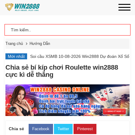
Trang chủ
Hướng Dẫn
Mới nhất
Soi cầu XSMB 10-08-2026 Win2888 Dự đoán Xổ Số Miền Bắc thứ 2
Chia sẻ bí kíp chơi Roulette win2888
cực kì dễ thắng
Chia sẻ
Facebook
Twitter
Pinterest