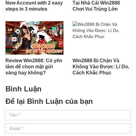
New Account with 2 easy
Tại Nhà Cái Win2888
steps in 3 minutes
Chơi Vui Trúng Lớn
Review Win2888: Có yên
Win2888 Bị Chặn Và
tâm để chọn mặt gửi
Không Vào Được: Lí Do,
vàng hay không?
Cách Khắc Phục
Bình Luận
Để lại Bình Luận của bạn