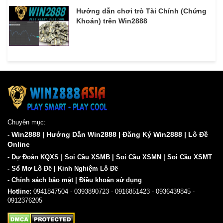
Hướng dẫn chơi trò Tài Chính (Chứng
Khoán) trên Win2888
Chuyên mục:
Win2888
|
Hướng Dẫn Win2888
|
Đăng Ký Win2888
|
Lô Đề
-
Online
|
-
Dự Đoán KQXS
Soi Cầu XSMB
|
Soi Cầu XSMN
|
Soi Cầu XSMT
-
Sổ Mơ Lô Đề
|
Kinh Nghiệm Lô Đề
-
Chính sách bảo mật
|
Điều khoản sử dụng
Hotline:
0941847504 - 0393890723 - 0916851423 - 0936439845 -
0912376205