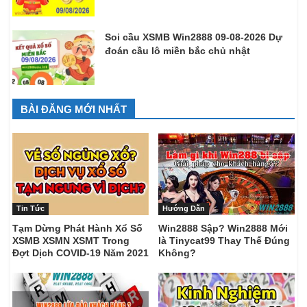
Soi cầu XSMB Win2888 09-08-2026 Dự
đoán cầu lô miền bắc chủ nhật
BÀI ĐĂNG MỚI NHẤT
Tin Tức
Hướng Dẫn
Tạm Dừng Phát Hành Xổ Số
Win2888 Sập? Win2888 Mới
XSMB XSMN XSMT Trong
là Tinycat99 Thay Thế Đúng
Đợt Dịch COVID-19 Năm 2021
Không?