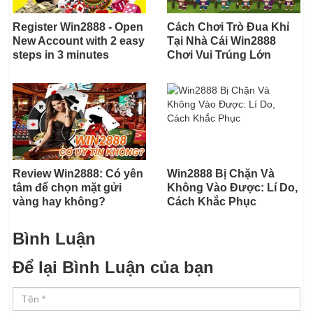
Register Win2888 - Open
Cách Chơi Trò Đua Khỉ
New Account with 2 easy
Tại Nhà Cái Win2888
steps in 3 minutes
Chơi Vui Trúng Lớn
Review Win2888: Có yên
Win2888 Bị Chặn Và
tâm để chọn mặt gửi
Không Vào Được: Lí Do,
vàng hay không?
Cách Khắc Phục
Bình Luận
Để lại Bình Luận của bạn