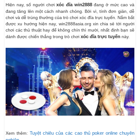
xóc đĩa win2888
Hiện nay, số người chơi
đang ở mức cao và
đang tăng lên một cách nhanh chóng. Bởi vì, tính đơn giản, dễ
chơi và dễ trúng thưởng của trò chơi xóc đĩa trực tuyến. Nắm bắt
được xu hướng hiện nay, win2888asia.org xin chia sẻ tới người
chơi các thủ thuật hay để không chín thì mười, nhất định bạn sẽ
xóc đĩa trực tuyến
dành được chiến thắng trong trò chơi
này.
Tuyệt chiêu của các cao thủ poker online chuyên
Xem thêm:
nghiệp