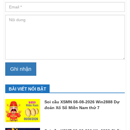
BÀI VIẾT NỔI BẬT
Soi cầu XSMN 08-08-2026 Win2888 Dự
đoán Xổ Số Miền Nam thứ 7