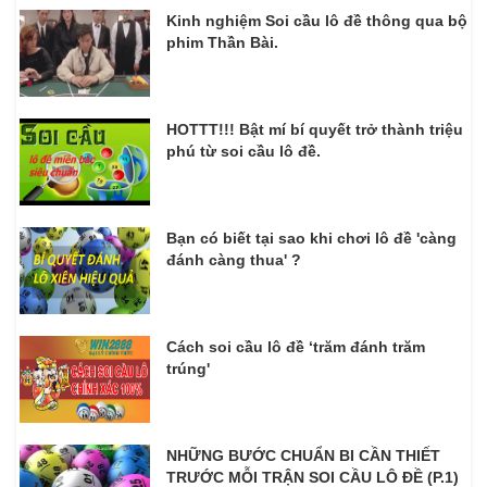
Kinh nghiệm Soi cầu lô đề thông qua bộ
phim Thần Bài.
HOTTT!!! Bật mí bí quyết trở thành triệu
phú từ soi cầu lô đề.
Bạn có biết tại sao khi chơi lô đề 'càng
đánh càng thua' ?
Cách soi cầu lô đề ‘trăm đánh trăm
trúng'
NHỮNG BƯỚC CHUẨN BI CẦN THIẾT
TRƯỚC MỖI TRẬN SOI CẦU LÔ ĐỀ (P.1)