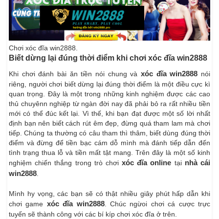
Chơi xóc đĩa win2888.
Biết dừng lại đúng thời điểm khi chơi xóc đĩa win2888
xóc đĩa win2888
Khi chơi đánh bài ăn tiền nói chung và
nói
riêng, người chơi biết dừng lại đúng thời điểm là một điều cực kì
quan trọng. Đây là một trong những kinh nghiệm được các cao
thủ chuyênn nghiệp từ ngàn đời nay đã phải bỏ ra rất nhiều tiền
mới có thể đúc kết lại. Vì thế, khi bạn đạt được một số lời nhất
định bạn nên biết cách rút êm đẹp, đừng quá tham lam mà chơi
tiếp. Chúng ta thường có câu tham thì thâm, biết dùng đúng thời
điểm và đừng để tiền bạc cám dỗ mình mà đánh tiếp dẫn đến
tình trạng thua lỗ và tiền mất tật mang. Trên đây là một số kinh
xóc đĩa online
nhà cái
nghiệm chiến thắng trong trò chơi
tại
win2888
.
Mình hy vọng, các bạn sẽ có thật nhiều giây phút hấp dẫn khi
xóc đĩa win2888
chơi game
. Chúc ngừoi chơi cá cược trực
tuyến sẽ thành công với các bí kíp chơi xóc đĩa ở trên.