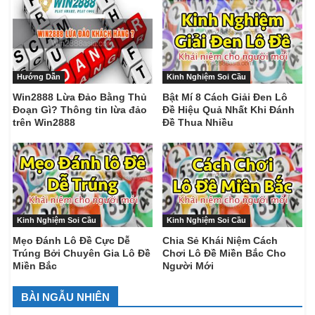
Hướng Dẫn
Kinh Nghiệm Soi Cầu
Win2888 Lừa Đảo Bằng Thủ
Bật Mí 8 Cách Giải Đen Lô
Đoạn Gì? Thông tin lừa đảo
Đề Hiệu Quả Nhất Khi Đánh
trên Win2888
Đề Thua Nhiều
Kinh Nghiệm Soi Cầu
Kinh Nghiệm Soi Cầu
Mẹo Đánh Lô Đề Cực Dễ
Chia Sẻ Khái Niệm Cách
Trúng Bởi Chuyên Gia Lô Đề
Chơi Lô Đề Miền Bắc Cho
Miền Bắc
Người Mới
BÀI NGẪU NHIÊN