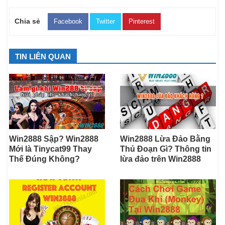
Chia sẻ
Facebook
Twitter
Pinterest
TIN LIÊN QUAN
Win2888 Sập? Win2888
Win2888 Lừa Đảo Bằng
Mới là Tinycat99 Thay
Thủ Đoạn Gì? Thông tin
Thế Đúng Không?
lừa đảo trên Win2888