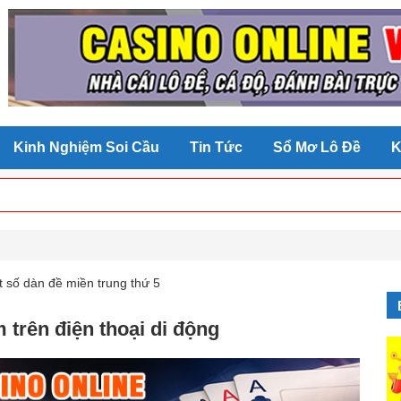
Kinh Nghiệm Soi Cầu
Tin Tức
Sổ Mơ Lô Đề
K
Soi cầu XSMN 07-08-2026 Win288
trên điện thoại di động