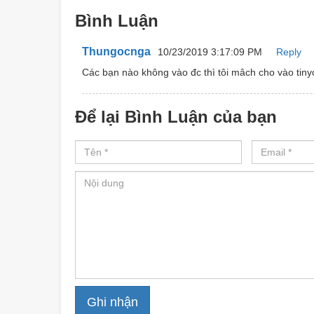
Bình Luận
Thungocnga
10/23/2019 3:17:09 PM
Reply
Các bạn nào không vào đc thì tôi mâch cho vào ti
Để lại Bình Luận của bạn