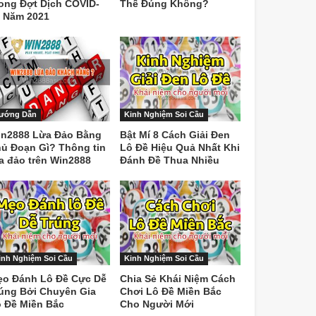
ong Đợt Dịch COVID-
Thế Đúng Không?
 Năm 2021
ướng Dẫn
Kinh Nghiệm Soi Cầu
in2888 Lừa Đảo Bằng
Bật Mí 8 Cách Giải Đen
ủ Đoạn Gì? Thông tin
Lô Đề Hiệu Quả Nhất Khi
a đảo trên Win2888
Đánh Đề Thua Nhiều
inh Nghiệm Soi Cầu
Kinh Nghiệm Soi Cầu
ẹo Đánh Lô Đề Cực Dễ
Chia Sẻ Khái Niệm Cách
úng Bởi Chuyên Gia
Chơi Lô Đề Miền Bắc
 Đề Miền Bắc
Cho Người Mới