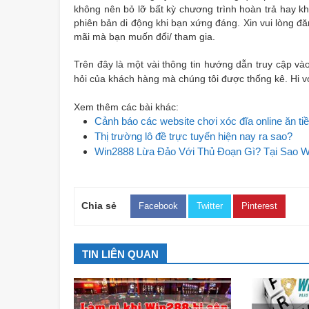
không nên bỏ lỡ bất kỳ chương trình hoàn trả hay k
phiên bản di động khi bạn xứng đáng. Xin vui lòng 
mãi mà bạn muốn đổi/ tham gia.
Trên đây là một vài thông tin hướng dẫn truy cập v
hỏi của khách hàng mà chúng tôi được thống kê. Hi v
Xem thêm các bài khác:
Cảnh báo các website chơi xóc đĩa online ăn tiề
Thị trường lô đề trực tuyến hiện nay ra sao?
Win2888 Lừa Đảo Với Thủ Đoạn Gì? Tại Sao W
Chia sẻ
Facebook
Twitter
Pinterest
TIN LIÊN QUAN