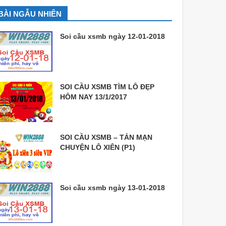
BÀI NGẪU NHIÊN
Soi cầu xsmb ngày 12-01-2018
SOI CẦU XSMB TÌM LÔ ĐẸP
HÔM NAY 13/1/2017
SOI CẦU XSMB – TẢN MẠN
CHUYỆN LÔ XIÊN (P1)
Soi cầu xsmb ngày 13-01-2018