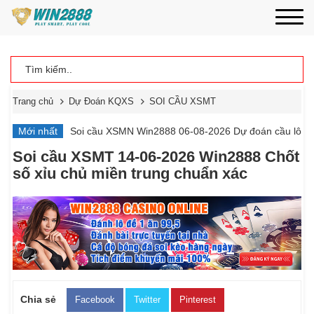
Trang chủ
Dự Đoán KQXS
SOI CẦU XSMT
Mới nhất
Soi cầu XSMB Win2888 07-08-2026 Chốt số Cầu Lô Miền Bắc thứ 6
Soi cầu XSMT 14-06-2026 Win2888 Chốt
số xỉu chủ miền trung chuẩn xác
Chia sẻ
Facebook
Twitter
Pinterest