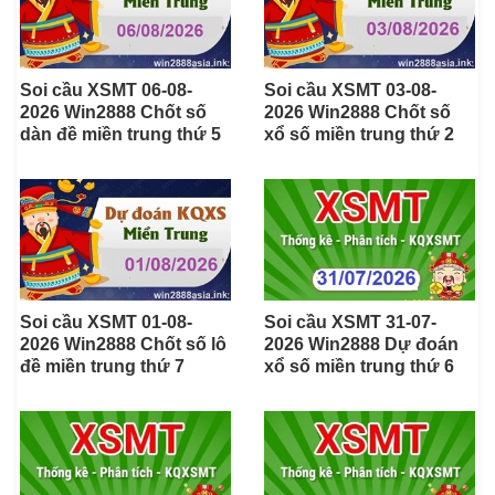
Soi cầu XSMT 06-08-
Soi cầu XSMT 03-08-
2026 Win2888 Chốt số
2026 Win2888 Chốt số
dàn đề miền trung thứ 5
xổ số miền trung thứ 2
Soi cầu XSMT 01-08-
Soi cầu XSMT 31-07-
2026 Win2888 Chốt số lô
2026 Win2888 Dự đoán
đề miền trung thứ 7
xổ số miền trung thứ 6