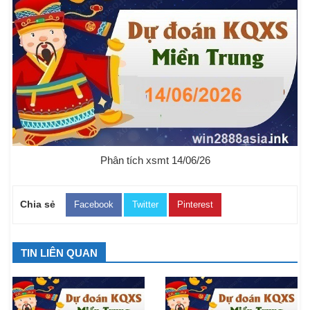
Phân tích xsmt 14/06/26
Chia sẻ
Facebook
Twitter
Pinterest
TIN LIÊN QUAN