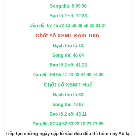
Song thủ lô 09 90
Bao lô 2 số: 12 33
Dàn đề: 87 45 22 13 69 88 56 22 01 24
Chốt số XSMT Kom Tum
Bạch thủ lô 13
Song thủ 46 64
Bao lô 2 số: 41 22
Dàn đề: 96 55 41 23 02 87 88 14 06
Chốt số XSMT Huế
Bạch thủ lô 33
Song thủ 78 87
Bao lô 2 số: 45 11
Dàn đề; 87 44 52 63 22 10 21 77 85
Tiếp tục những ngày cặp lô vào đều đều thì hôm nay Ad lại