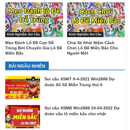
Kinh Nghiệm Soi Cầu
Kinh Nghiệm Soi Cầu
Mẹo Đánh Lô Đề Cực Dễ
Chia Sẻ Khái Niệm Cách
Trúng Bởi Chuyên Gia Lô Đề
Chơi Lô Đề Miền Bắc Cho
Miền Bắc
Người Mới
BÀI NGẪU NHIÊN
Soi cầu XSMT 9-4-2021 Win2888 Dự
đoán Xổ Số Miền Trung thứ 6
Soi cầu XSMB Win2888 24-04-2022 Dự
đoán cầu lô miền bắc chủ nhật