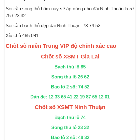
Soi cầu song thủ hôm nay sẽ áp dùng cho đài Ninh Thuận là 57
75 / 23 32
Soi cầu bạch thủ đẹp đài Ninh Thuận: 73 74 52
Xỉu chủ 465 091
Chốt số miền Trung VIP độ chính xác cao
Chốt số XSMT Gia Lai
Bạch thủ lô 85
Song thủ lô 26 62
Bao lô 2 số: 74 52
Dàn đề: 12 33 65 41 22 19 87 65 12 01
Chốt số XSMT Ninh Thuận
Bạch thủ lô 74
Song thủ lô 23 32
Bao lô 2 số: 48 32