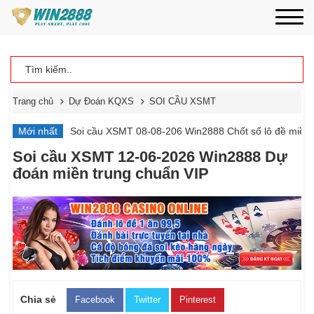
Trang chủ
Dự Đoán KQXS
SOI CẦU XSMT
Mới nhất
Soi cầu XSMN 08-08-2026 Win2888 Dự đoán Xổ Số Miền Nam thứ 7
Soi cầu XSMT 12-06-2026 Win2888 Dự
đoán miền trung chuẩn VIP
Chia sẻ
Facebook
Twitter
Pinterest