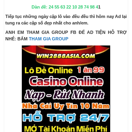
Dàn đề: 24 55 63 22 10 28 74 98 4
1
Tiếp tục những ngày cặp lô vào đều đều thì hôm nay Ad lại
tung ra các cặp số đẹp nhất cho anh/em.
ANH EM THAM GIA GROUP FB ĐỂ AD TIỆN HỖ TRỢ
NHÉ: BẤM
THAM GIA GROUP