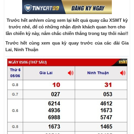
Trước hết anh/em cùng xem lại kết quả quay cầu XSMT kỳ
trước nhé, để có những nhận định khách quan hơn cho
lần chiến kỳ này, nắm chắc chiến thắng trong tay thôi nào!!
Trước hết cùng xem qua kỳ quay trước của các đài Gia
Lai, Ninh Thuận