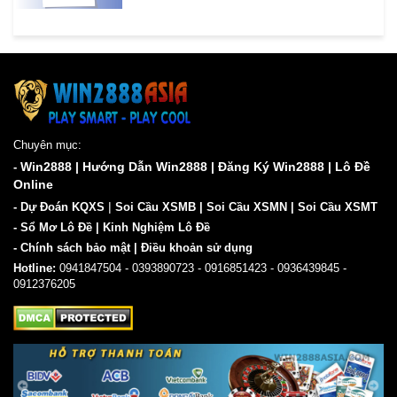
Chuyên mục:
Win2888
|
Hướng Dẫn Win2888
|
Đăng Ký Win2888
|
Lô Đề
-
Online
|
-
Dự Đoán KQXS
Soi Cầu XSMB
|
Soi Cầu XSMN
|
Soi Cầu XSMT
-
Sổ Mơ Lô Đề
|
Kinh Nghiệm Lô Đề
-
Chính sách bảo mật
|
Điều khoản sử dụng
Hotline:
0941847504 - 0393890723 - 0916851423 - 0936439845 -
0912376205