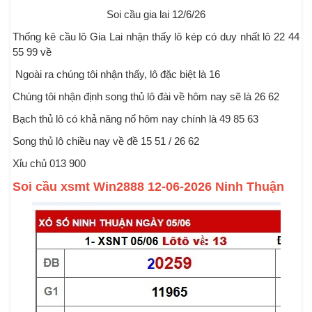
Soi cầu gia lai 12/6/26
Thống kê cầu lô Gia Lai nhận thấy lô kép có duy nhất lô 22 44
55 99 về
Ngoài ra chúng tôi nhận thấy, lô đặc biệt là 16
Chúng tôi nhận định song thủ lô đài về hôm nay sẽ là 26 62
Bạch thủ lô có khả năng nổ hôm nay chính là 49 85 63
Song thủ lô chiều nay về đề 15 51 / 26 62
Xỉu chủ 013 900
Soi cầu xsmt Win2888 12-06-2026 Ninh Thuận