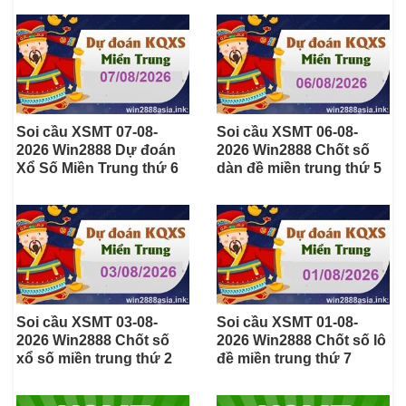
Soi cầu XSMT 07-08-
Soi cầu XSMT 06-08-
2026 Win2888 Dự đoán
2026 Win2888 Chốt số
Xổ Số Miền Trung thứ 6
dàn đề miền trung thứ 5
Soi cầu XSMT 03-08-
Soi cầu XSMT 01-08-
2026 Win2888 Chốt số
2026 Win2888 Chốt số lô
xổ số miền trung thứ 2
đề miền trung thứ 7