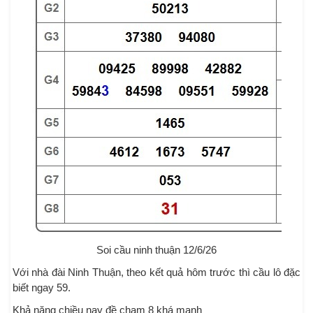
Soi cầu ninh thuận 12/6/26
Với nhà đài Ninh Thuận, theo kết quả hôm trước thì cầu lô đặc
biết ngay 59.
Khả năng chiều nay đề chạm 8 khá mạnh