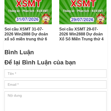
Soi cầu XSMT 31-07-
Soi cầu XSMT 29-07-
2026 Win2888 Dự đoán
2026 Win2888 Dự đoán
xổ số miền trung thứ 6
Xổ Số Miền Trung thứ 4
Bình Luận
Để lại Bình Luận của bạn