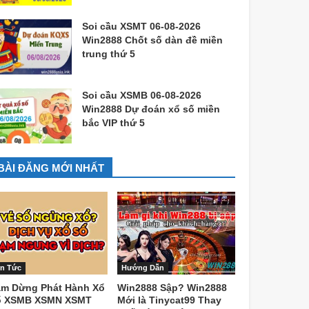
Soi cầu XSMT 06-08-2026
Win2888 Chốt số dàn đề miền
trung thứ 5
Soi cầu XSMB 06-08-2026
Win2888 Dự đoán xổ số miền
bắc VIP thứ 5
BÀI ĐĂNG MỚI NHẤT
in Tức
Hướng Dẫn
ạm Dừng Phát Hành Xổ
Win2888 Sập? Win2888
ố XSMB XSMN XSMT
Mới là Tinycat99 Thay