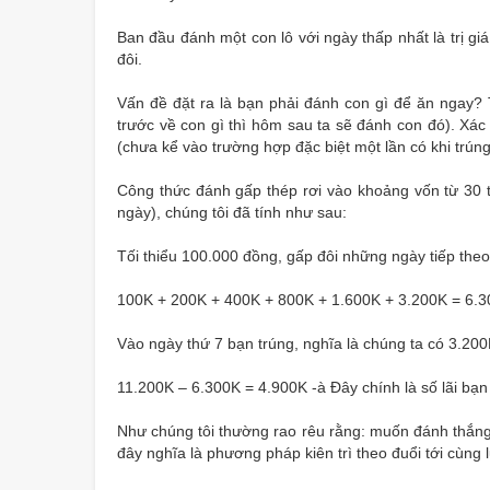
Ban đầu đánh một con lô với ngày thấp nhất là trị g
đôi.
Vấn đề đặt ra là bạn phải đánh con gì để ăn ngay? 
trước về con gì thì hôm sau ta sẽ đánh con đó). Xác 
(chưa kể vào trường hợp đặc biệt một lần có khi trúng 
Công thức đánh gấp thép rơi vào khoảng vốn từ 30 tri
ngày), chúng tôi đã tính như sau:
Tối thiểu 100.000 đồng, gấp đôi những ngày tiếp theo
100K + 200K + 400K + 800K + 1.600K + 3.200K = 6.3
Vào ngày thứ 7 bạn trúng, nghĩa là chúng ta có 3.2
11.200K – 6.300K = 4.900K -à Đây chính là số lãi bạn
Như chúng tôi thường rao rêu rằng: muốn đánh thắng
đây nghĩa là phương pháp kiên trì theo đuổi tới cùng l