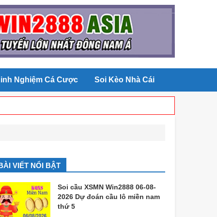
inh Nghiệm Cá Cược
Soi Kèo Nhà Cái
BÀI VIẾT NỔI BẬT
Soi cầu XSMN Win2888 06-08-
2026 Dự đoán cầu lô miền nam
thứ 5