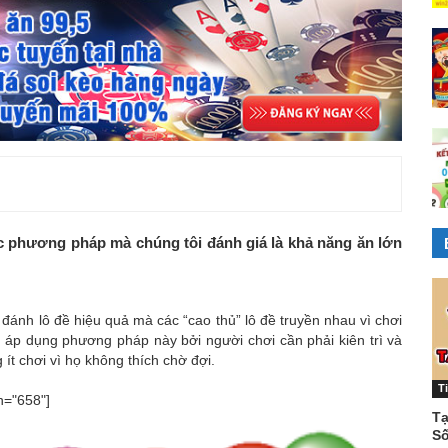
c phương pháp mà chúng tôi đánh giá là khả năng ăn lớn
ánh lô đề hiệu quả mà các “cao thủ” lô đề truyền nhau vì chơi
́p dụng phương pháp này bởi người chơi cần phải kiên trì và
 ít chơi vì họ không thích chờ đợi.
T
h="658"]
T
S