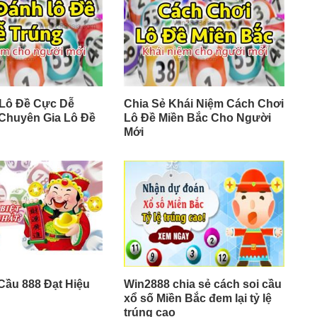
Lô Đề Cực Dễ
Chia Sẻ Khái Niệm Cách Chơi
 Chuyên Gia Lô Đề
Lô Đề Miền Bắc Cho Người
Mới
 Cầu 888 Đạt Hiệu
Win2888 chia sẻ cách soi cầu
xổ số Miền Bắc đem lại tỷ lệ
trúng cao