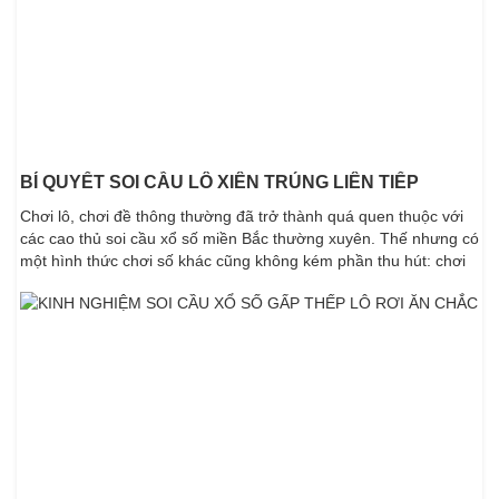
BÍ QUYẾT SOI CẦU LÔ XIÊN TRÚNG LIÊN TIẾP
Chơi lô, chơi đề thông thường đã trở thành quá quen thuộc với
các cao thủ soi cầu xổ số miền Bắc thường xuyên. Thế nhưng có
một hình thức chơi số khác cũng không kém phần thu hút: chơi
lô xiên. Với ưu điểm vốn ít mà lời siêu cao soi cầu lô xiên đã trở
thành thú vui của không ít anh em. Và cũng có không ít người
trúng mánh nhờ tỉ lệ 1 ăn 10, 40, 80 của lô xiên.Thế nào là lô
xiên?Lô xiên thực chất là việc bạn cùng lúc đánh 2, 3 hay 4 cặp
số cùng lúc và tất cả chúng đều “nổ” trong bảng kết