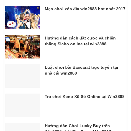
Mẹo chơi xóc đĩa win2888 hot nhất 2017
Hướng dẫn cách đặt cược và chiến
thắng Sicbo online tại win2888
Luật chơi bài Baccarat trực tuyến tại
nhà cái win2888
Trò chơi Keno Xổ Số Online tại Win2888
Hướng dẫn Chơi Lucky Buy trên