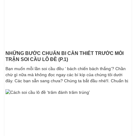
NHỮNG BƯỚC CHUẨN BI CẦN THIẾT TRƯỚC MỖI
TRẬN SOI CẦU LÔ ĐỀ (P.1)
Bạn muốn mỗi lần soi cầu đều ‘ bách chiến bách thắng’? Chần
chừ gì nữa mà không đọc ngay các bí kíp của chúng tôi dưới
đây. Các bạn sẵn sang chưa? Chúng ta bắt đầu nhé!I. Chuẩn bị
tâm lý và tư tưởng:Lô đề cũng như các món cờ bạc khác, muốn
chiến thắng phải đầu tư suy nghĩ, cân nhắc trước khi xuống tay.
Ra quyết định. Tuyệt đối giữ thái độ bình tĩnh, thắng không kiêu,
thua không nản.Chúng ta muốn có trực giác tốt thì phải đảm
bảo sức khoẻ và sự tỉnh táo. Có như vậy thì khi ra quyết đ