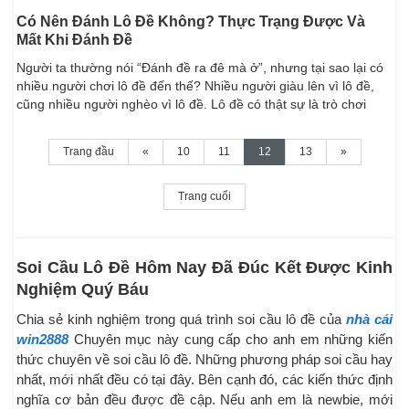
Có Nên Đánh Lô Đề Không? Thực Trạng Được Và
Mất Khi Đánh Đề
Người ta thường nói “Đánh đề ra đê mà ở”, nhưng tại sao lại có
nhiều người chơi lô đề đến thế? Nhiều người giàu lên vì lô đề,
cũng nhiều người nghèo vì lô đề. Lô đề có thật sự là trò chơi
may rủi hay cần phải tính toán, có phương pháp. Có những
người chơi từ nhiều năm rồi nhưng vẫn còn nhiều băn khoăn.
Trang đầu
«
10
11
12
13
»
Nhận được nhiều câu hỏi và băn khoăn của những người chơi,
Win2888 xin có những chia sẻ dưới đây là thực trạng chơi lô đề
hiện nay.
Trang cuối
Soi Cầu Lô Đề Hôm Nay Đã Đúc Kết Được Kinh
Nghiệm Quý Báu
Chia sẻ kinh nghiệm trong quá trình soi cầu lô đề của
nhà cái
win2888
Chuyên mục này cung cấp cho anh em những kiến
thức chuyên về soi cầu lô đề. Những phương pháp soi cầu hay
nhất, mới nhất đều có tại đây. Bên cạnh đó, các kiến thức định
nghĩa cơ bản đều được đề cập. Nếu anh em là newbie, mới