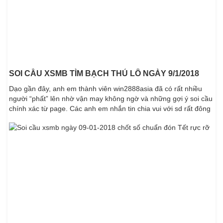
SOI CẦU XSMB TÌM BẠCH THỦ LÔ NGÀY 9/1/2018
Dạo gần đây, anh em thành viên win2888asia đã có rất nhiều
người “phất” lên nhờ vận may không ngờ và những gợi ý soi cầu
chính xác từ page. Các anh em nhắn tin chia vui với sd rất đông
và đó cũng là nguồn cổ vũ, động viên để ad tiếp tục hành trình
soi cầu xsmb giúp anh em vào bờ thành công và tối nào cũng vui
như tết.Bữa nay chúng ta lại cùng nhau nhìn lại KQXSMB 30
ngày qua và soi ra cầu mới cho ngày 9/1/2018 nhé.Thống kê
cầu đẹp 30 ngày quaTrước tiên anh em ta hãy cùng theo dõi thố