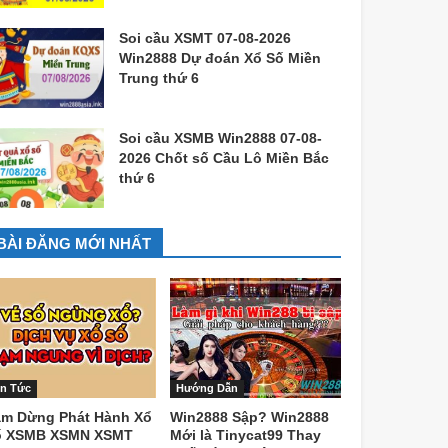
Soi cầu XSMT 07-08-2026
Win2888 Dự đoán Xổ Số Miền
Trung thứ 6
Soi cầu XSMB Win2888 07-08-
2026 Chốt số Cầu Lô Miền Bắc
thứ 6
BÀI ĐĂNG MỚI NHẤT
in Tức
Hướng Dẫn
ạm Dừng Phát Hành Xổ
Win2888 Sập? Win2888
ố XSMB XSMN XSMT
Mới là Tinycat99 Thay