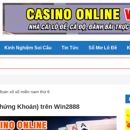
Kinh Nghiệm Soi Cầu
Tin Tức
Sổ Mơ Lô Đề
K
oán Xổ Số Miền Trung thứ 6
Chứng Khoán) trên Win2888