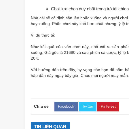
Chơi lựa chọn duy nhất trong trò tài chín
Nhà cái sẽ cố định sẵn lên hoặc xuống và người chơi
hay xuống. Phần chơi này khó hơn chút nhưng tỷ lệ tr
Ví dụ thực tế:
Như kết quả của ván chơi này, nhà cái ra sản ph
xuống. Giá gốc là 21680 và sau phiên cá cược, tỷ lệ l
20K.
Với hướng dẫn trên đây, hy vọng các bạn đã nắm bắt
hấp dẫn này ngay bây giờ. Chúc mọi người may mắn.
Chia sẻ
Facebook
Twitter
Pinterest
TIN LIÊN QUAN