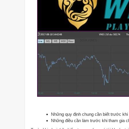
Những quy định chung cần biết trước khi
Những điều cần làm trước khi tham gia c