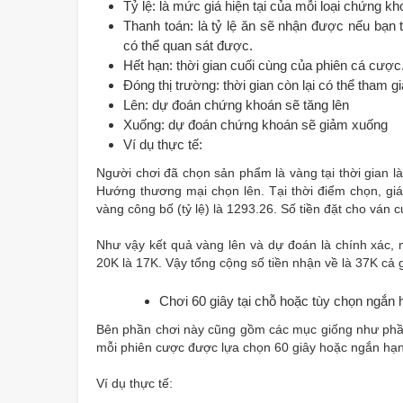
Tỷ lệ: là mức giá hiện tại của mỗi loại chứng kh
Thanh toán: là tỷ lệ ăn sẽ nhận được nếu bạn t
có thể quan sát được.
Hết hạn: thời gian cuối cùng của phiên cá cược
Đóng thị trường: thời gian còn lại có thể tham 
Lên: dự đoán chứng khoán sẽ tăng lên
Xuống: dự đoán chứng khoán sẽ giảm xuống
Ví dụ thực tế:
Người chơi đã chọn sản phẩm là vàng tại thời gian l
Hướng thương mại chọn lên. Tại thời điểm chọn, giá
vàng công bố (tỷ lệ) là 1293.26. Số tiền đặt cho ván
Như vậy kết quả vàng lên và dự đoán là chính xác, 
20K là 17K. Vậy tổng cộng số tiền nhận về là 37K cả gố
Chơi 60 giây tại chỗ hoặc tùy chọn ngắn 
Bên phần chơi này cũng gồm các mục giống như phần 
mỗi phiên cược được lựa chọn 60 giây hoặc ngắn hạn 
Ví dụ thực tế: