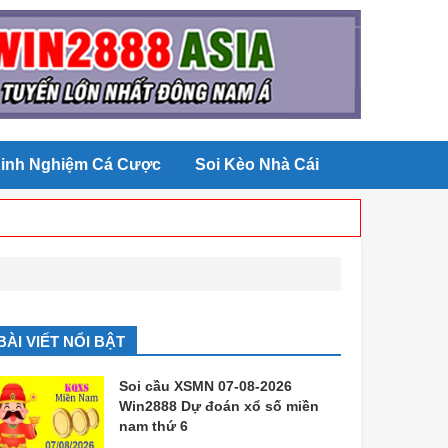
inh Nghiệm Cá Cược
Soi Kèo Nhà Cái
BÀI VIẾT NỔI BẬT
Soi cầu XSMN 07-08-2026
Win2888 Dự đoán xổ số miền
nam thứ 6