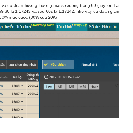
à dự đoán hướng thương mại sẽ xuống trong 60 giây tới. Tại
4:59:30 là 1.17243 và sau 60s là 1.17242, như vậy dự đoán giảm
g 80% mức cược (80% của 20K)