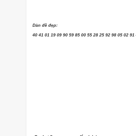
Dàn đề đẹp:
40 41 01 19 09 90 59 85 00 55 28 25 92 98 05 02 91