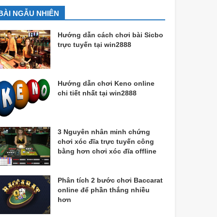
BÀI NGẪU NHIÊN
Hướng dẫn cách chơi bài Sicbo
trực tuyến tại win2888
Hướng dẫn chơi Keno online
chi tiết nhất tại win2888
3 Nguyên nhân minh chứng
chơi xóc đĩa trực tuyến công
bằng hơn chơi xóc đĩa offline
Phân tích 2 bước chơi Baccarat
online để phần thắng nhiều
hơn