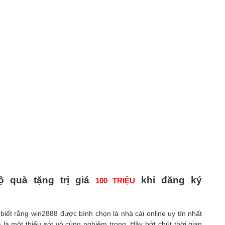
 quà tặng trị giá
khi đăng ký
100 TRIỆU
biết rằng win2888 được bình chọn là nhà cái online uy tín nhất
 là một thiếu sót vô cùng nghiêm trọng. Hãy bớt chút thời gian