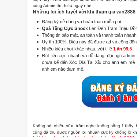
cùng Admin tìm hiểu ngay nhé.
Những lợi ích tuyệt vời khi tham gia win288
Đăng ký dễ dàng và hoàn toàn miễn phí.
Quà Tặng Cực Shock
Lên Đến Trăm Triệu Đồ
Thông tin bảo mật, an toàn và thanh toán nhanh
Uy tín 100%. Điều này đã được ad và cộng đồ
Nhiều kiểu chơi khác nhau, với tỉ lệ
1 ăn 99.5
Rút tiền cực nhanh và dễ dàng, đội ngũ admin h
chưa kể đến Xóc Dĩa Tài Xỉu cho anh em mê l
anh em nào đam mê.
Không nói nhiều nữa, trăm nghe không bằng 1 thấy. 
cũng đã thu được nguồn lợi nhuận cực kỳ khổng lồ khi