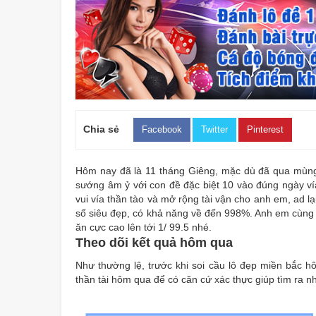
Chia sẻ
Facebook
Twitter
Pinterest
Hôm nay đã là 11 tháng Giêng, mặc dù đã qua mùng 
sướng âm ỷ với con đề đặc biệt 10 vào đúng ngày ví
vui vía thần tào và mở rộng tài vận cho anh em, ad l
số siêu đẹp, có khả năng về đến 998%. Anh em cùng t
ăn cực cao lên tới 1/ 99.5 nhé.
Theo dõi kết quả hôm qua
Như thường lệ, trước khi soi cầu lô đẹp miền bắc h
thần tài hôm qua để có căn cứ xác thực giúp tìm ra