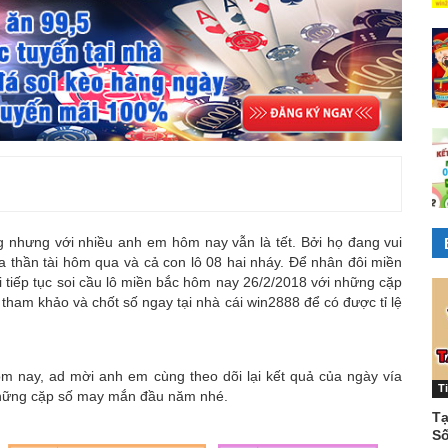
nhưng với nhiều anh em hôm nay vẫn là tết. Bởi họ đang vui
a thần tài hôm qua và cả con lô 08 hai nháy. Để nhân đôi miền
ại tiếp tục soi cầu lô miền bắc hôm nay 26/2/2018 với những cặp
ham khảo và chốt số ngay tại nhà cái win2888 để có được tỉ lệ
ôm nay, ad mời anh em cùng theo dõi lại kết quả của ngày vía
T
 những cặp số may mắn đầu năm nhé.
T
S