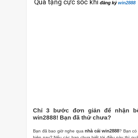
Quà tặng cực sốc khi
đăng ký
win2888
Chỉ 3 bước đơn giản để nhận bộ
win2888! Bạn đã thử chưa?
nhà cái win2888
Bạn đã bao giờ nghe qua
? Bạn có 
hiện nay? Nếu các bạn chưa biết tới điều này thì quả