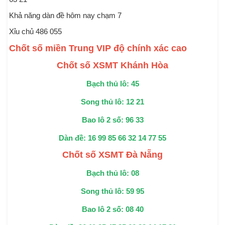
Khả năng dàn đề hôm nay chạm 7
Xỉu chủ 486 055
Chốt số miền Trung VIP độ chính xác cao
Chốt số XSMT Khánh Hòa
Bạch thủ lô: 45
Song thủ lô: 12 21
Bao lô 2 số: 96 33
Dàn đề: 16 99 85 66 32 14 77 55
Chốt số XSMT Đà Nẵng
Bạch thủ lô: 08
Song thủ lô: 59 95
Bao lô 2 số: 08 40