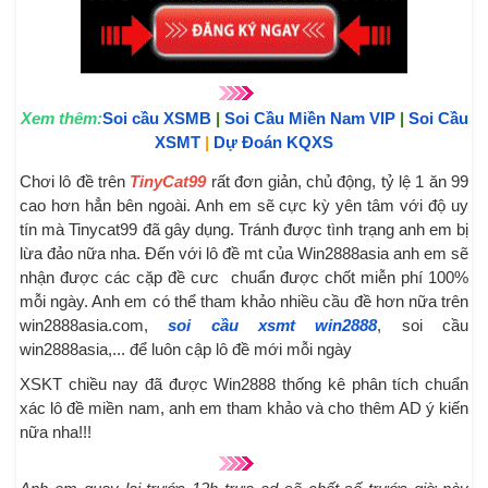
Xem thêm:
Soi cầu XSMB
|
Soi Cầu Miền Nam VIP
|
Soi Cầu
XSMT
|
Dự Đoán KQXS
Chơi lô đề trên
TinyCat99
rất đơn giản, chủ động, tỷ lệ 1 ăn 99
cao hơn hẳn bên ngoài. Anh em sẽ cực kỳ yên tâm với độ uy
tín mà Tinycat99 đã gây dụng. Tránh được tình trạng anh em bị
lừa đảo nữa nha. Đến với lô đề mt của Win2888asia anh em sẽ
nhận được các cặp đề cưc chuẩn được chốt miễn phí 100%
mỗi ngày. Anh em có thể tham khảo nhiều cầu đề hơn nữa trên
win2888asia.com,
soi cầu xsmt win2888
, soi cầu
win2888asia,... để luôn cập lô đề mới mỗi ngày
XSKT chiều nay đã được Win2888 thống kê phân tích chuẩn
xác lô đề miền nam, anh em tham khảo và cho thêm AD ý kiến
nữa nha!!!