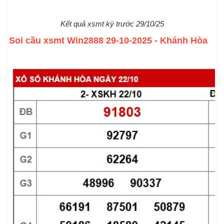
Kết quả xsmt kỳ trước 29/10/25
Soi cầu xsmt Win2888 29-10-2025 - Khánh Hòa