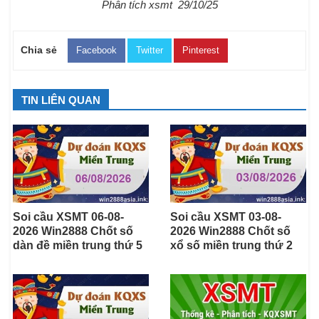
Phân tích xsmt 29/10/25
Chia sẻ
Facebook
Twitter
Pinterest
TIN LIÊN QUAN
Soi cầu XSMT 06-08-
Soi cầu XSMT 03-08-
2026 Win2888 Chốt số
2026 Win2888 Chốt số
dàn đề miền trung thứ 5
xổ số miền trung thứ 2