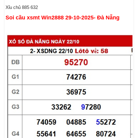
Xỉu chủ 885 632
Soi cầu xsmt Win2888 29-10-2025- Đà Nẵng