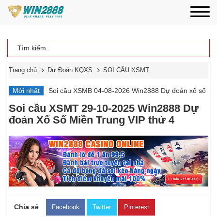
Trang chủ
Dự Đoán KQXS
SOI CẦU XSMT
Mới nhất
Soi cầu XSMB 04-08-2026 Win2888 Dự đoán xổ số miền bắc VIP thứ 3
Soi cầu XSMT 29-10-2025 Win2888 Dự
đoán Xổ Số Miền Trung VIP thứ 4
Chia sẻ
Facebook
Twitter
Pinterest