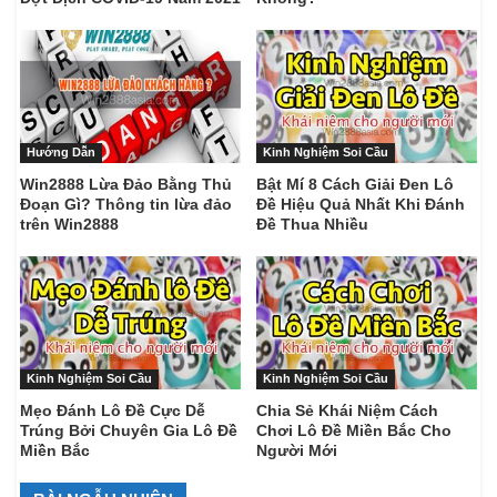
Hướng Dẫn
Kinh Nghiệm Soi Cầu
Win2888 Lừa Đảo Bằng Thủ
Bật Mí 8 Cách Giải Đen Lô
Đoạn Gì? Thông tin lừa đảo
Đề Hiệu Quả Nhất Khi Đánh
trên Win2888
Đề Thua Nhiều
Kinh Nghiệm Soi Cầu
Kinh Nghiệm Soi Cầu
Mẹo Đánh Lô Đề Cực Dễ
Chia Sẻ Khái Niệm Cách
Trúng Bởi Chuyên Gia Lô Đề
Chơi Lô Đề Miền Bắc Cho
Miền Bắc
Người Mới