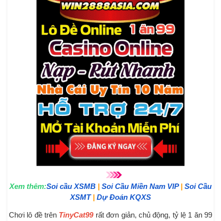
Xem thêm:
Soi cầu XSMB
|
Soi Cầu Miền Nam VIP
|
Soi Cầu
XSMT
|
Dự Đoán KQXS
Chơi lô đề trên
TinyCat99
rất đơn giản, chủ động, tỷ lệ 1 ăn 99