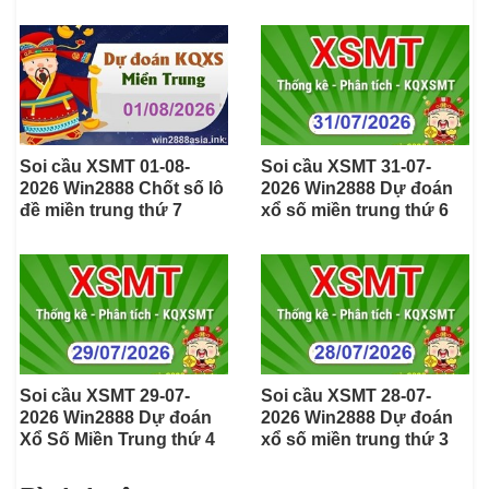
Soi cầu XSMT 01-08-
Soi cầu XSMT 31-07-
2026 Win2888 Chốt số lô
2026 Win2888 Dự đoán
đề miền trung thứ 7
xổ số miền trung thứ 6
Soi cầu XSMT 29-07-
Soi cầu XSMT 28-07-
2026 Win2888 Dự đoán
2026 Win2888 Dự đoán
Xổ Số Miền Trung thứ 4
xổ số miền trung thứ 3