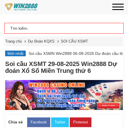
Trang chủ
Dự Đoán KQXS
SOI CẦU XSMT
Mới nhất
Soi cầu XSMB Win2888 07-08-2026 Chốt số Cầu Lô Miền Bắc thứ 6
Soi cầu XSMT 29-08-2025 Win2888 Dự
đoán Xổ Số Miền Trung thứ 6
Chia sẻ
Facebook
Twitter
Pinterest