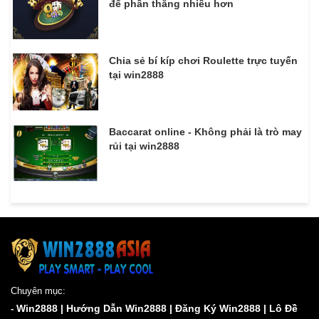
để phần thắng nhiều hơn
Chia sẻ bí kíp chơi Roulette trực tuyến
tại win2888
Baccarat online - Không phải là trò may
rủi tại win2888
Chuyên mục:
Win2888
|
Hướng Dẫn Win2888
|
Đăng Ký Win2888
|
Lô Đề
-