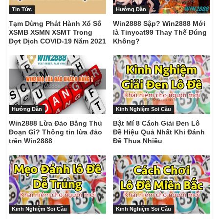
Tin Tức
Hướng Dẫn
Tạm Dừng Phát Hành Xổ Số
Win2888 Sập? Win2888 Mới
XSMB XSMN XSMT Trong
là Tinycat99 Thay Thế Đúng
Đợt Dịch COVID-19 Năm 2021
Không?
Hướng Dẫn
Kinh Nghiệm Soi Cầu
Win2888 Lừa Đảo Bằng Thủ
Bật Mí 8 Cách Giải Đen Lô
Đoạn Gì? Thông tin lừa đảo
Đề Hiệu Quả Nhất Khi Đánh
trên Win2888
Đề Thua Nhiều
Kinh Nghiệm Soi Cầu
Kinh Nghiệm Soi Cầu