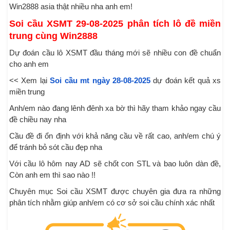
Win2888 asia thật nhiều nha anh em!
Soi cầu XSMT 29-08-2025 phân tích lô đề miền
trung cùng Win2888
Dự đoán cầu lô XSMT đầu tháng mới sẽ nhiều con đề chuẩn
cho anh em
<< Xem lại
Soi cầu mt ngày 28-08-2025
dự đoán kết quả xs
miền trung
Anh/em nào đang lênh đênh xa bờ thì hãy tham khảo ngay cầu
đề chiều nay nha
Cầu đề đi ổn định với khả năng cầu về rất cao, anh/em chú ý
để tránh bỏ sót cầu đẹp nha
Với cầu lô hôm nay AD sẽ chốt con STL và bao luôn dàn đề,
Còn anh em thì sao nào !!
Chuyên mục Soi cầu XSMT được chuyên gia đưa ra những
phân tích nhằm giúp anh/em có cơ sở soi cầu chính xác nhất