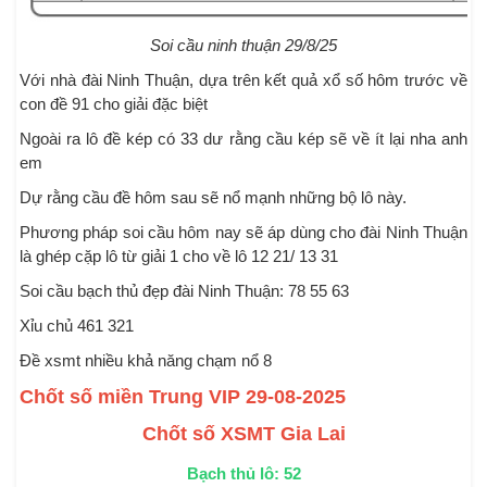
Soi cầu ninh thuận 29/8/25
Với nhà đài Ninh Thuận, dựa trên kết quả xổ số hôm trước về
con đề 91 cho giải đặc biệt
Ngoài ra lô đề kép có 33 dư rằng cầu kép sẽ về ít lại nha anh
em
Dự rằng cầu đề hôm sau sẽ nổ mạnh những bộ lô này.
Phương pháp soi cầu hôm nay sẽ áp dùng cho đài Ninh Thuận
là ghép cặp lô từ giải 1 cho về lô 12 21/ 13 31
Soi cầu bạch thủ đẹp đài Ninh Thuận: 78 55 63
Xỉu chủ 461 321
Đề xsmt nhiều khả năng chạm nổ 8
Chốt số miền Trung VIP 29-08-2025
Chốt số XSMT Gia Lai
Bạch thủ lô: 52