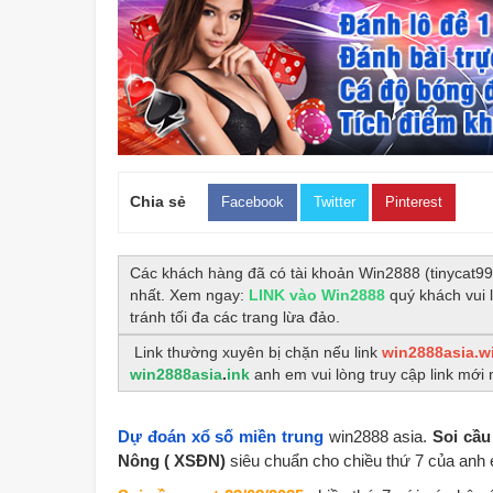
Chia sẻ
Facebook
Twitter
Pinterest
Các khách hàng đã có tài khoản Win2888 (tinycat99
nhất. Xem ngay:
LINK vào Win2888
quý khách vui 
tránh tối đa các trang lừa đảo.
Link thường xuyên bị chặn nếu link
win2888asia.wi
win2888asia
.
ink
anh em vui lòng truy cập link mới
Dự đoán xổ số miền trung
win2888 asia.
Soi cầu
Nông ( XSĐN)
siêu chuẩn cho chiều thứ 7 của anh e