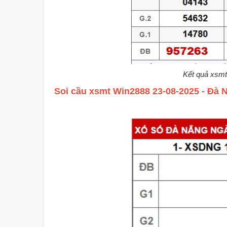
Kết quả xsmt
Soi cầu xsmt Win2888 23-08-2025 - Đà 