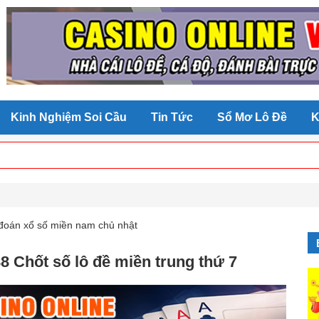
Kinh Nghiệm Soi Cầu
Tin Tức
Sổ Mơ Lô Đề
K
oán cầu lô miền bắc chủ nhật
 Chốt số lô đề miền trung thứ 7