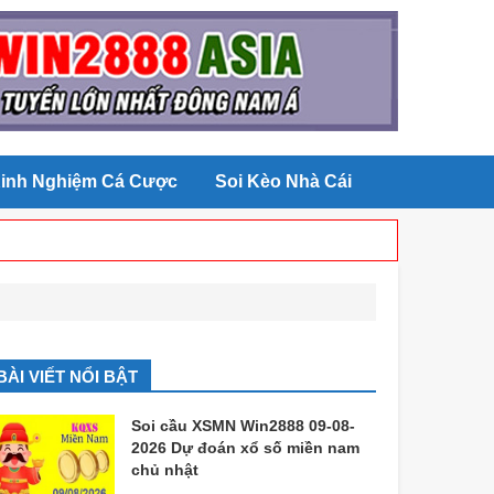
inh Nghiệm Cá Cược
Soi Kèo Nhà Cái
BÀI VIẾT NỔI BẬT
Soi cầu XSMN Win2888 09-08-
2026 Dự đoán xổ số miền nam
chủ nhật