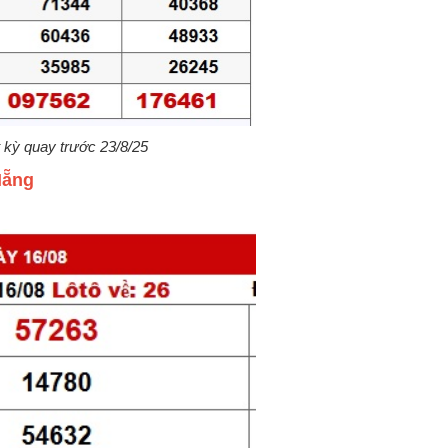
 kỳ quay trước 23/8/25
Nẵng