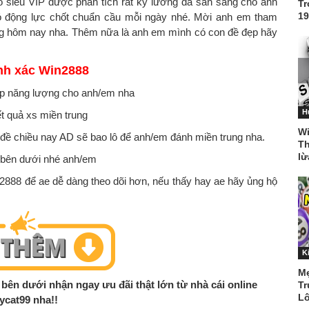
ố siêu VIP được phân tích rất kỹ lưỡng đã sẵn sàng cho anh
Tr
19
 động lực chốt chuẩn cầu mỗi ngày nhé. Mời anh em tham
ung hôm nay nha. Thêm nữa là anh em mình có con đề đẹp hãy
ính xác Win2888
iếp năng lượng cho anh/em nha
H
t quả xs miền trung
W
u đề chiều nay AD sẽ bao lô để anh/em đánh miền trung nha.
Th
lừ
t bên dưới nhé anh/em
2888 để ae dễ dàng theo dõi hơn, nếu thấy hay ae hãy ủng hộ
K
M
bên dưới nhận ngay ưu đãi thật lớn từ nhà cái online
Tr
Lô
ycat99 nha!!