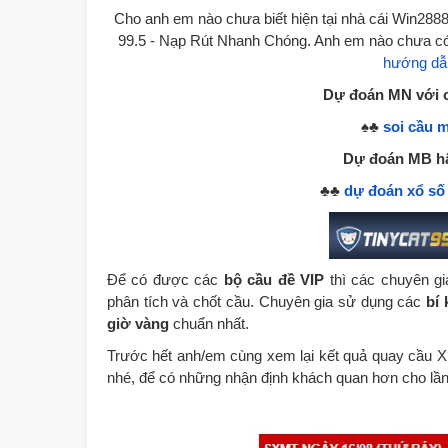
Cho anh em nào chưa biết hiện tại nhà cái Win2888 
99.5 - Nạp Rút Nhanh Chóng. Anh em nào chưa có 
hướng dẫn
Dự đoán MN với c
♠♣
soi cầu 
Dự đoán MB hấ
♣♣
dự đoán xổ số
Để có được các
bộ cầu đề VIP
thì các chuyên g
phân tích và chốt cầu. Chuyên gia sử dụng các
bí 
giờ vàng
chuẩn nhất.
Trước hết anh/em cùng xem lại kết quả quay cầu 
nhé, để có những nhận định khách quan hơn cho lần 