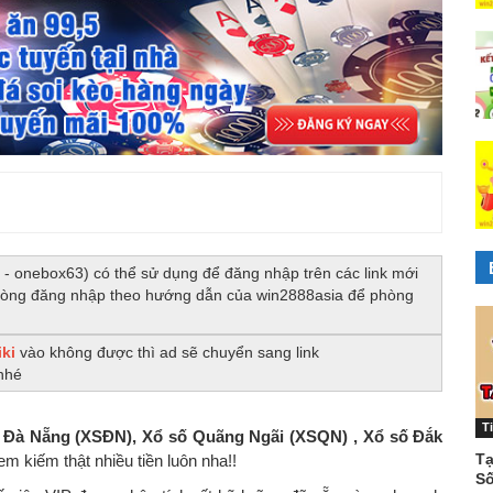
 - onebox63) có thể sử dụng để đăng nhập trên các link mới
lòng đăng nhập theo hướng dẫn của win2888asia để phòng
ki
vào không được thì ad sẽ chuyển sang link
 nhé
T
 Đà Nẵng (XSĐN), Xổ số Quãng Ngãi (XSQN) , Xổ số Đắk
T
m kiếm thật nhiều tiền luôn nha!!
S