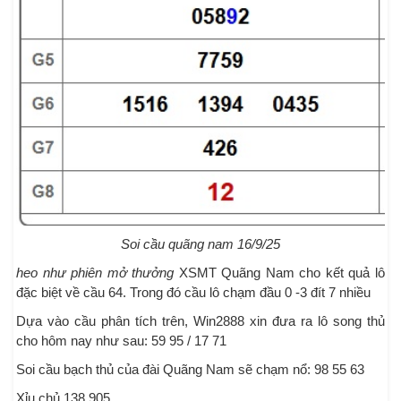
Soi cầu quãng nam 16/9/25
heo như phiên mở thưởng
XSMT Quãng Nam cho kết quả lô
đặc biệt về cầu 64. Trong đó cầu lô chạm đầu 0 -3 đít 7 nhiều
Dựa vào cầu phân tích trên, Win2888 xin đưa ra lô song thủ
cho hôm nay như sau: 59 95 / 17 71
Soi cầu bạch thủ của đài Quãng Nam sẽ chạm nổ: 98 55 63
Xỉu chủ 138 905