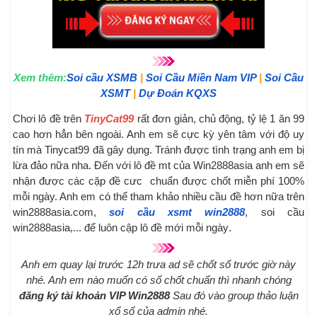
Xem thêm:
Soi cầu XSMB
|
Soi Cầu Miền Nam VIP
|
Soi Cầu
XSMT
|
Dự Đoán KQXS
Chơi lô đề trên
TinyCat99
rất đơn giản, chủ động, tỷ lệ 1 ăn 99
cao hơn hẳn bên ngoài. Anh em sẽ cực kỳ yên tâm với độ uy
tín mà Tinycat99 đã gây dụng. Tránh được tình trạng anh em bị
lừa đảo nữa nha. Đến với lô đề mt của Win2888asia anh em sẽ
nhận được các cặp đề cưc chuẩn được chốt miễn phí 100%
mỗi ngày. Anh em có thể tham khảo nhiều cầu đề hơn nữa trên
win2888asia.com,
soi cầu xsmt win2888
, soi cầu
win2888asia,... để luôn cập lô đề mới mỗi ngày
.
Anh em quay lại trước 12h trưa ad sẽ chốt số trước giờ này
nhé. Anh em nào muốn có số chốt chuẩn thì nhanh chóng
đăng ký tài khoản VIP Win2888
Sau đó vào group thảo luận
xổ số của admin nhé.