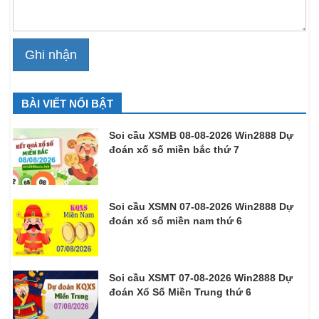
BÀI VIẾT NỔI BẬT
Soi cầu XSMB 08-08-2026 Win2888 Dự
đoán xố số miền bắc thứ 7
Soi cầu XSMN 07-08-2026 Win2888 Dự
đoán xổ số miền nam thứ 6
Soi cầu XSMT 07-08-2026 Win2888 Dự
đoán Xổ Số Miền Trung thứ 6