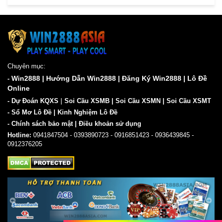
Chuyên mục:
Win2888
|
Hướng Dẫn Win2888
|
Đăng Ký Win2888
|
Lô Đề
-
Online
|
-
Dự Đoán KQXS
Soi Cầu XSMB
|
Soi Cầu XSMN
|
Soi Cầu XSMT
-
Sổ Mơ Lô Đề
|
Kinh Nghiệm Lô Đề
-
Chính sách bảo mật
|
Điều khoản sử dụng
Hotline:
0941847504 - 0393890723 - 0916851423 - 0936439845 -
0912376205