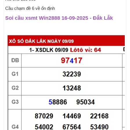
Cầu chạm đề 6 về ổn định
Soi cầu xsmt Win2888 16-09-2025 - Đắk Lắk