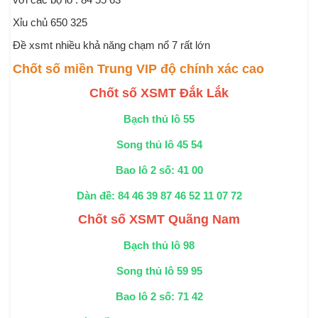
Xỉu chủ 650 325
Đề xsmt nhiều khả năng chạm nổ 7 rất lớn
Chốt số miền Trung VIP độ chính xác cao
Chốt số XSMT Đắk Lắk
Bạch thủ lô 55
Song thủ lô 45 54
Bao lô 2 số: 41 00
Dàn đề: 84 46 39 87 46 52 11 07 72
Chốt số XSMT Quãng Nam
Bạch thủ lô 98
Song thủ lô 59 95
Bao lô 2 số: 71 42