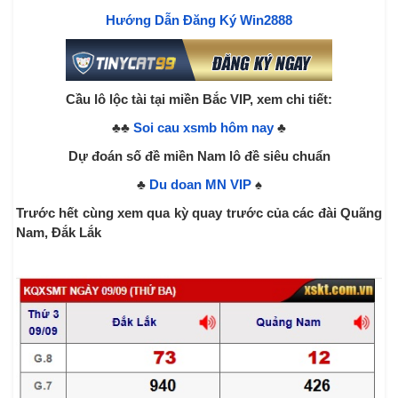
Hướng Dẫn Đăng Ký Win2888
Cầu lô lộc tài tại miền Bắc VIP, xem chi tiết:
♣♣
Soi cau xsmb hôm nay
♣
Dự đoán số đề miền Nam lô đề siêu chuẩn
♣
Du doan MN VIP
♠
Trước hết cùng xem qua kỳ quay trước của các đài Quãng
Nam, Đắk Lắk