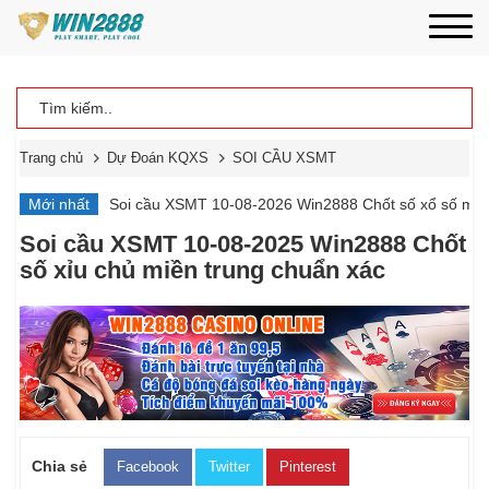
Trang chủ
Dự Đoán KQXS
SOI CẦU XSMT
Mới nhất
Soi cầu XSMN Win2888 10-08-2026 Chốt số Lô Đề Miền Nam thứ 2
Soi cầu XSMT 10-08-2025 Win2888 Chốt
số xỉu chủ miền trung chuẩn xác
Chia sẻ
Facebook
Twitter
Pinterest