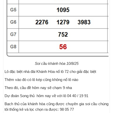
Soi cầu khánh hòa 10/8/25
Lô đặc biệt nhà đài Khánh Hòa nổ lô 72 cho giải đặc biệt
Thêm vào đó có lô kép cũng không nổ lô nào
Theo đó, cầu đề hôm nay sẽ chạm 9 nha
Dự đoán Song thủ hôm nay về với lô 04 40 / 19 91
Bạch thủ của khánh hòa cũng được chuyên gia soi cầu chúng
tôi thống kê và lọc chọn ra được: 98 05 77