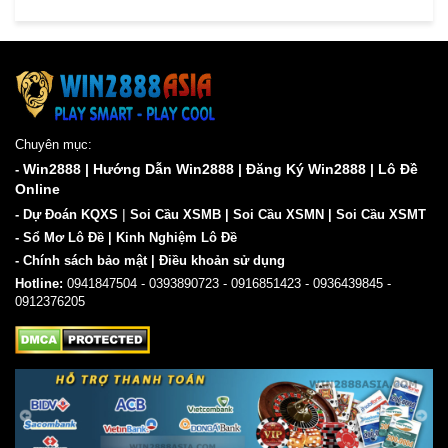
Chuyên mục:
Win2888
|
Hướng Dẫn Win2888
|
Đăng Ký Win2888
|
Lô Đề
-
Online
|
-
Dự Đoán KQXS
Soi Cầu XSMB
|
Soi Cầu XSMN
|
Soi Cầu XSMT
-
Sổ Mơ Lô Đề
|
Kinh Nghiệm Lô Đề
-
Chính sách bảo mật
|
Điều khoản sử dụng
Hotline:
0941847504 - 0393890723 - 0916851423 - 0936439845 -
0912376205