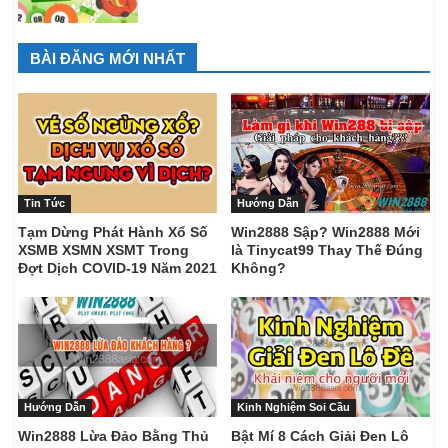
BÀI ĐĂNG MỚI NHẤT
Tin Tức
Hướng Dẫn
Tạm Dừng Phát Hành Xổ Số
Win2888 Sập? Win2888 Mới
XSMB XSMN XSMT Trong
là Tinycat99 Thay Thế Đúng
Đợt Dịch COVID-19 Năm 2021
Không?
Hướng Dẫn
Kinh Nghiệm Soi Cầu
Win2888 Lừa Đảo Bằng Thủ
Bật Mí 8 Cách Giải Đen Lô