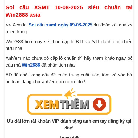
Soi cầu XSMT 10-08-2025 siêu chuẩn tại
Win2888 asia
<< Xem lại
Soi cầu xsmt ngày 09-08-2025
dự đoán kết quả xs
miền trung
Win2888 hôm nay sẽ choi cặp lô BTL và STL dành cho chiến
hữu nha
Anh/em nào chưa có cặp lô chuẩn thì hãy tham khảo ngay bộ
cầu mà
Win2888
đã phân tích nha
AD đã chốt xong cầu đề miền trung cuối tuần, tấm vé vào bờ
an toàn đang chờ anh/em bên dưới đó !
Ưu đãi lớn tài khoản VIP dành tặng anh em tay đăng ký tại
đây!
Tinycat99