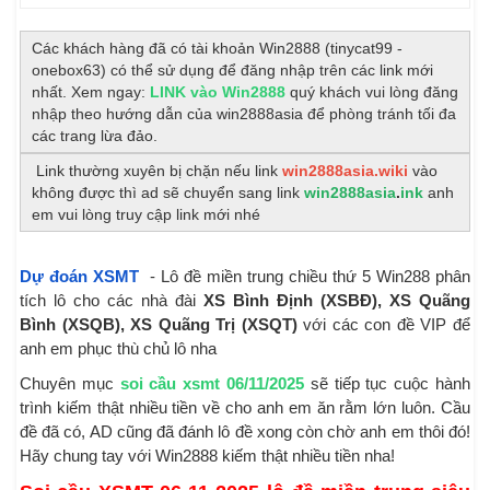
Các khách hàng đã có tài khoản Win2888 (tinycat99 -
onebox63) có thể sử dụng để đăng nhập trên các link mới
nhất. Xem ngay:
LINK vào Win2888
quý khách vui lòng đăng
nhập theo hướng dẫn của win2888asia để phòng tránh tối đa
các trang lừa đảo.
Link thường xuyên bị chặn nếu link
win2888asia.wiki
vào
không được thì ad sẽ chuyển sang link
win2888asia
.
ink
anh
em vui lòng truy cập link mới nhé
Dự đoán XSMT
- Lô đề miền trung chiều thứ 5 Win288 phân
tích lô cho các nhà đài
XS Bình Định (XSBĐ), XS Quãng
Bình (XSQB), XS Quãng Trị (XSQT)
với các con đề VIP để
anh em phục thù chủ lô nha
Chuyên mục
soi cầu xsmt 06/11/2025
sẽ tiếp tục cuộc hành
trình kiếm thật nhiều tiền về cho anh em ăn rằm lớn luôn. Cầu
đề đã có, AD cũng đã đánh lô đề xong còn chờ anh em thôi đó!
Hãy chung tay với Win2888 kiếm thật nhiều tiền nha!