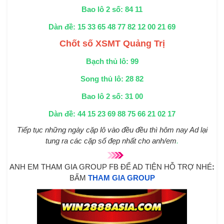
Bao lô 2 số: 84 11
Dàn đề: 15 33 65 48 77 82 12 00 21 69
Chốt số XSMT Quảng Trị
Bạch thủ lô: 99
Song thủ lô: 28 82
Bao lô 2 số: 31 00
Dàn đề: 44 15 23 69 88 75 66 21 02 17
Tiếp tục những ngày cặp lô vào đều đều thì hôm nay Ad lại
tung ra các cặp số đẹp nhất cho anh/em
.
ANH EM THAM GIA GROUP FB ĐỂ AD TIỆN HỖ TRỢ NHÉ
:
BẤM
THAM GIA GROUP