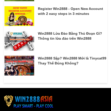
Register Win2888 - Open New Account
with 2 easy steps in 3 minutes
Win2888 Lừa Đảo Bằng Thủ Đoạn Gì?
Thông tin lừa đảo trên Win2888
Win2888 Sập? Win2888 Mới là Tinycat99
Thay Thế Đúng Không?