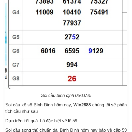
Soi cầu bình định 06/11/25
Soi cầu xổ số Bình Định hôm nay,
Win2888
chúng tôi sẽ phân
tích cầu như sau
Dựa trên kết quả. Lô đặc biệt về lô 59
Soi cầu song thủ chuẩn đài Bình Định hôm nay báo về cặp 59