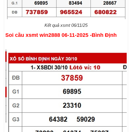
Kết quả xsmt 06/11/25
Soi cầu xsmt win2888 06-11-2025 -Bình Định