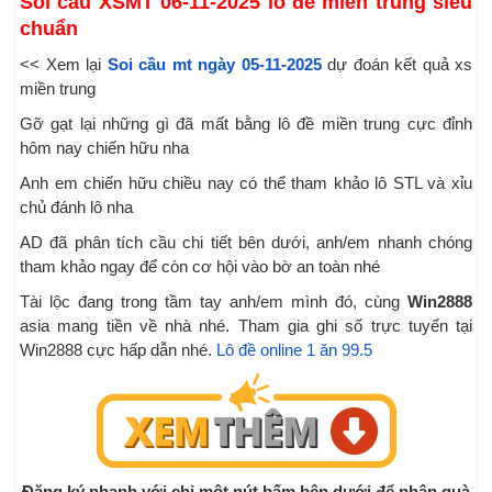
Soi cầu XSMT 06-11-2025 lô đề miền trung siêu
chuẩn
<< Xem lại
Soi cầu mt ngày 05-11-2025
dự đoán kết quả xs
miền trung
Gỡ gạt lại những gì đã mất bằng lô đề miền trung cực đỉnh
hôm nay chiến hữu nha
Anh em chiến hữu chiều nay có thể tham khảo lô STL và xỉu
chủ đánh lô nha
AD đã phân tích cầu chi tiết bên dưới, anh/em nhanh chóng
tham khảo ngay để còn cơ hội vào bờ an toàn nhé
Tài lộc đang trong tầm tay anh/em mình đó, cùng
Win2888
asia mang tiền về nhà nhé. Tham gia ghi số trực tuyến tại
Win2888 cực hấp dẫn nhé.
Lô đề online 1 ăn 99.5
Đăng ký nhanh với chỉ một nút bấm bên dưới để nhận quà