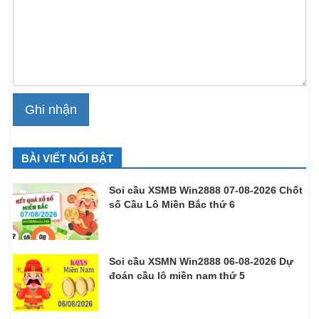
BÀI VIẾT NỔI BẬT
Soi cầu XSMB Win2888 07-08-2026 Chốt
số Cầu Lô Miền Bắc thứ 6
Soi cầu XSMN Win2888 06-08-2026 Dự
đoán cầu lô miền nam thứ 5