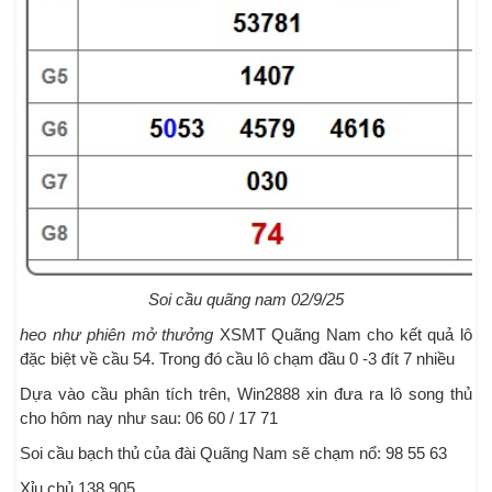
Soi cầu quãng nam 02/9/25
heo như phiên mở thưởng
XSMT Quãng Nam cho kết quả lô
đặc biệt về cầu 54. Trong đó cầu lô chạm đầu 0 -3 đít 7 nhiều
Dựa vào cầu phân tích trên, Win2888 xin đưa ra lô song thủ
cho hôm nay như sau: 06 60 / 17 71
Soi cầu bạch thủ của đài Quãng Nam sẽ chạm nổ: 98 55 63
Xỉu chủ 138 905