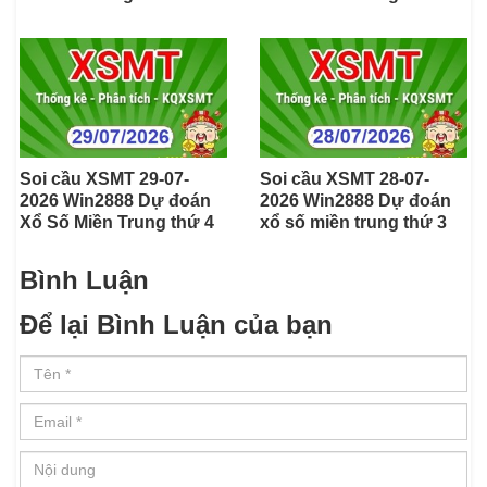
Soi cầu XSMT 29-07-
Soi cầu XSMT 28-07-
2026 Win2888 Dự đoán
2026 Win2888 Dự đoán
Xổ Số Miền Trung thứ 4
xổ số miền trung thứ 3
Bình Luận
Để lại Bình Luận của bạn