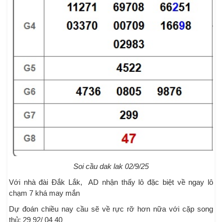
Soi cầu dak lak 02/9/25
Với nhà đài Đắk Lắk, AD nhận thấy lô đặc biệt về ngay lô
chạm 7 khá may mắn
Dự đoán chiều nay cầu sẽ về rực rỡ hơn nữa với cặp song
thủ: 29 92/ 04 40