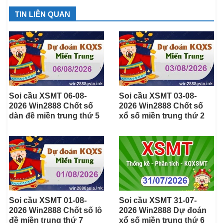
TIN LIÊN QUAN
Soi cầu XSMT 06-08-
Soi cầu XSMT 03-08-
2026 Win2888 Chốt số
2026 Win2888 Chốt số
dàn đề miền trung thứ 5
xổ số miền trung thứ 2
Soi cầu XSMT 01-08-
Soi cầu XSMT 31-07-
2026 Win2888 Chốt số lô
2026 Win2888 Dự đoán
đề miền trung thứ 7
xổ số miền trung thứ 6