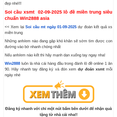
đẹp nhé!!!
Soi cầu xsmt 02-09-2025 lô đề miền trung siêu
chuẩn Win2888 asia
<< Xem lại
Soi cầu mt ngày 01-09-2025
dự đoán kết quả xs
miền trung
Những anh/em nào đang gặp khó khăn sẽ sớm tìm được con
đường vào bờ nhanh chóng nhất
Nếu anh/em nào kết thì hãy mạnh dạn xuống tay ngay nha!
Win2888
luôn là nhà cái hàng đầu trong đánh lô đề online 1 ăn
90. Hãy nhanh tay đăng ký và đón xem
dự đoán xsmt
mỗi
ngày nhé
Đăng ký nhanh với chỉ một nút bấm bên dưới để nhận quà
tặng từ nhà cái nha!!