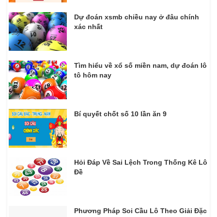
Dự đoán xsmb chiều nay ở đâu chính
xác nhất
Tìm hiểu về xổ số miền nam, dự đoán lô
tô hôm nay
Bí quyết chốt số 10 lần ăn 9
Hỏi Đáp Về Sai Lệch Trong Thống Kê Lô
Đề
Phương Pháp Soi Cầu Lô Theo Giải Đặc