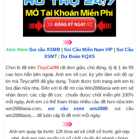
Xem thêm:
Soi cầu XSMB
|
Soi Cầu Miền Nam VIP
|
Soi Cầu
XSMT
|
Dự Đoán KQXS
Chơi lô đề trên
TinyCat99
rất đơn giản, chủ động, tỷ lệ 1 ăn 99
cao hơn hẳn bên ngoài. Anh em sẽ cực kỳ yên tâm với độ uy
tín mà Tinycat99 đã gây dụng. Tránh được tình trạng anh em bị
lừa đảo nữa nha. Đến với lô đề mt của Win2888asia anh em sẽ
nhận được các cặp đề cưc chuẩn được chốt miễn phí 100%
mỗi ngày. Anh em có thể tham khảo nhiều cầu đề hơn nữa trên
win2888asia.com,
soi cầu xsmt win2888
, soi cầu
win2888asia,... để luôn cập lô đề mới mỗi ngày
.
Anh em quay lại trước 12h trưa ad sẽ chốt số trước giờ này
nhé. Anh em nào muốn có số chốt chuẩn thì nhanh chóng