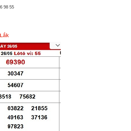
6 98 55
 Lắk