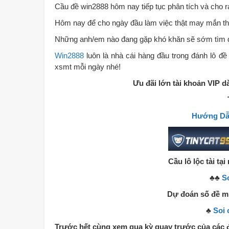
Cầu đề win2888 hôm nay tiếp tục phân tích và cho 
Hôm nay để cho ngày đầu làm việc thật may mắn th
Những anh/em nào đang gặp khó khăn sẽ sớm tìm 
Win2888
luôn là nhà cái hàng đầu trong đánh lô đ
xsmt mỗi ngày nhé!
Ưu đãi lớn tài khoản VIP d
Hướng Dẫ
Cầu lô lộc tài tại
♣♣
S
Dự đoán số đề mi
♣
Soi
Trước hết cùng xem qua kỳ quay trước của các