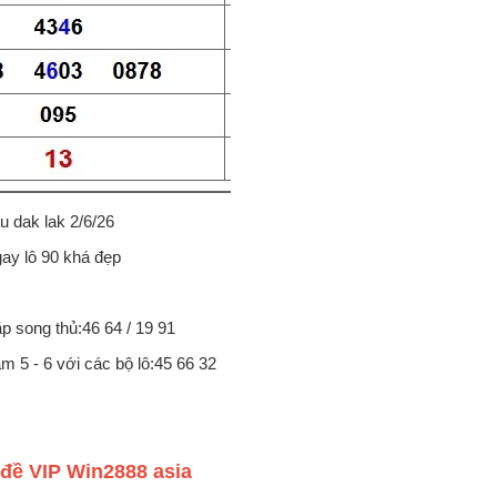
u dak lak 2/6/26
gay lô 90 khá đẹp
p song thủ:46 64 / 19 91
m 5 - 6 với các bộ lô:45 66 32
 đề VIP Win2888 asia