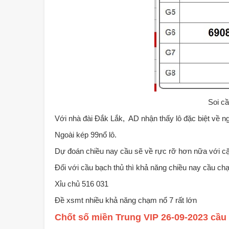
Soi cầ
Với nhà đài Đắk Lắk, AD nhận thấy lô đặc biệt về n
Ngoài kép 99nổ lô.
Dự đoán chiều nay cầu sẽ về rực rỡ hơn nữa với cặ
Đối với cầu bạch thủ thì khả năng chiều nay cầu chạ
Xỉu chủ 516 031
Đề xsmt nhiều khả năng chạm nổ 7 rất lớn
Chốt số miền Trung VIP 26-09-2023 cầu