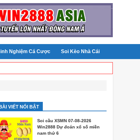
inh Nghiệm Cá Cược
Soi Kèo Nhà Cái
BÀI VIẾT NỔI BẬT
Soi cầu XSMN 07-08-2026
Win2888 Dự đoán xổ số miền
nam thứ 6