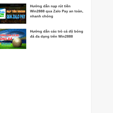
Hướng dẫn nạp rút tiền
Win2888 qua Zalo Pay an toàn,
nhanh chóng
Hướng dẫn các trò cá độ bóng
đá đa dạng trên Win2888