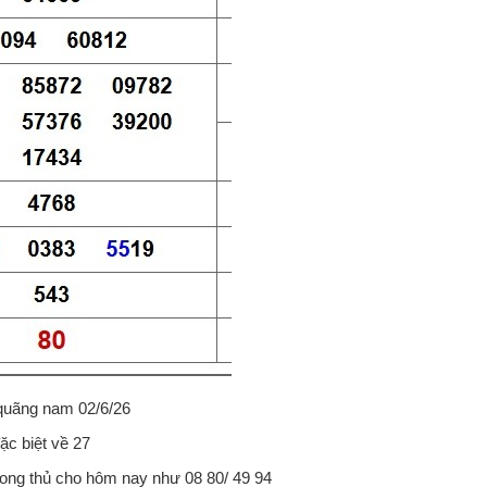
quãng nam 02/6/26
c biệt về 27
song thủ cho hôm nay như 08 80/ 49 94