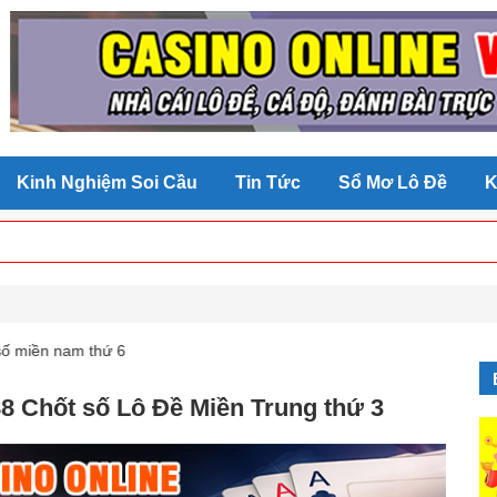
Kinh Nghiệm Soi Cầu
Tin Tức
Sổ Mơ Lô Đề
K
oán Xổ Số Miền Trung thứ 6
8 Chốt số Lô Đề Miền Trung thứ 3