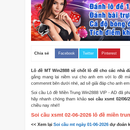
Chia sẻ
Facebook
Twitter
Pinterest
Lô đề MT Win2888 sẽ chốt lô đề cho các nhà 
gắng mang lại niềm vui cho anh em với lo đề miề
commennt bên dưới nhé, ad sẽ giải đáp cho anh e
Soi cầu Lô đề Miền Trung Win2888 VIP - AD đã phâ
hãy nhanh chóng tham khảo
soi cầu xsmt 02/06/
chiều nay nhé!!
Soi cầu xsmt 02-06-2026 lô đề miền tru
<< Xem lại
Soi cầu mt ngày 01-06-2026
dự đoán k