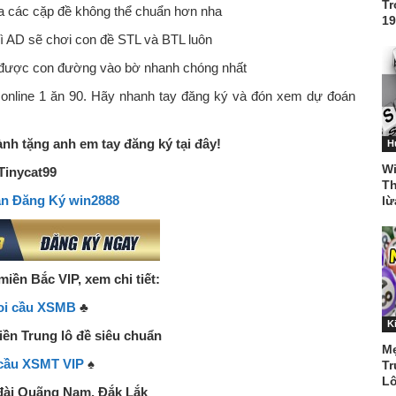
Tr
ra các cặp đề không thể chuẩn hơn nha
19
ì AD sẽ chơi con đề STL và BTL luôn
được con đường vào bờ nhanh chóng nhất
ề online 1 ăn 90. Hãy nhanh tay đăng ký và đón xem dự đoán
ành tặng anh em tay đăng ký tại đây!
H
W
Tinycat99
Th
n Đăng Ký win2888
lừ
 miền Bắc VIP, xem chi tiết:
oi cầu XSMB
♣
K
ền Trung lô đề siêu chuẩn
M
 cầu XSMT VIP
♠
Tr
Lô
 đài Quãng Nam, Đắk Lắk