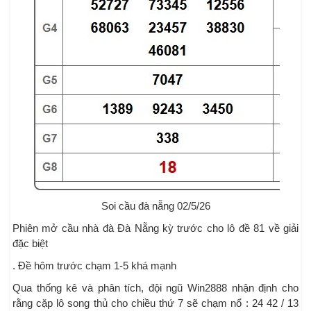
Soi cầu đà nẵng 02/5/26
Phiên mở cầu nhà đà Đà Nẵng kỳ trước cho lô đề 81 về giải
đặc biệt
. Đề hôm trước chạm 1-5 khá mạnh
Qua thống kê và phân tích, đội ngũ Win2888 nhận định cho
rằng cặp lô song thủ cho chiều thứ 7 sẽ chạm nổ : 24 42 / 13