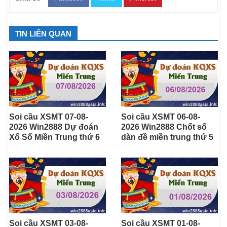
TIN LIÊN QUAN
Soi cầu XSMT 07-08-
Soi cầu XSMT 06-08-
2026 Win2888 Dự đoán
2026 Win2888 Chốt số
Xổ Số Miền Trung thứ 6
dàn đề miền trung thứ 5
Soi cầu XSMT 03-08-
Soi cầu XSMT 01-08-