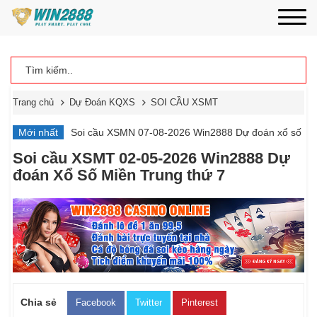
Trang chủ
Dự Đoán KQXS
SOI CẦU XSMT
Mới nhất
Soi cầu XSMB 08-08-2026 Win2888 Dự đoán xố số miền bắc thứ 7
Soi cầu XSMT 02-05-2026 Win2888 Dự
đoán Xổ Số Miền Trung thứ 7
Chia sẻ
Facebook
Twitter
Pinterest