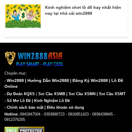
Kinh nghiệm chơi lô đề hay nhất hiện
nay tại nhà cái win2888
Chuyên mục:
Win2888
|
Hướng Dẫn Win2888
|
Đăng Ký Win2888
|
Lô Đề
-
Online
|
-
Dự Đoán KQXS
Soi Cầu XSMB
|
Soi Cầu XSMN
|
Soi Cầu XSMT
-
Sổ Mơ Lô Đề
|
Kinh Nghiệm Lô Đề
-
Chính sách bảo mật
|
Điều khoản sử dụng
Hotline:
0941847504 - 0393890723 - 0916851423 - 0936439845 -
0912376205