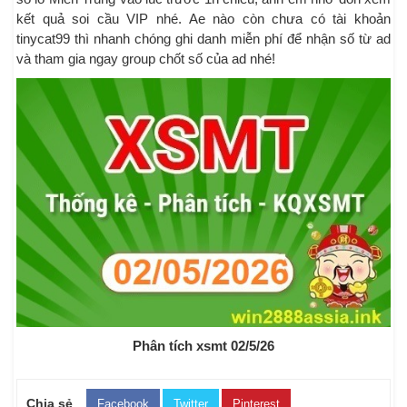
kết quả soi cầu VIP nhé. Ae nào còn chưa có tài khoản
tinycat99 thì nhanh chóng ghi danh miễn phí để nhận số từ ad
và tham gia ngay group chốt số của ad nhé!
Phân tích xsmt 02/5/26
Chia sẻ
Facebook
Twitter
Pinterest