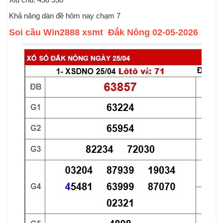
Khả năng dàn đề hôm nay chạm 7
Soi cầu Win2888 xsmt Đắk Nông 02-05-2026