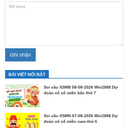
BÀI VIẾT NỔI BẬT
Soi cầu XSMB 08-08-2026 Win2888 Dự
đoán xố số miền bắc thứ 7
Soi cầu XSMN 07-08-2026 Win2888 Dự
đoán xổ số miền nam thứ 6