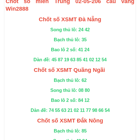
Chốt số miền Trung 02-05-206 cầu vàng
Win2888
Chốt số XSMT Đà Nẵng
Song thủ lô: 24 42
Bạch thủ lô: 35
Bao lô 2 số: 41 24
Dàn đề: 45 87 19 63 85 41 02 12 54
Chốt số XSMT Quãng Ngãi
Bạch thủ lô: 62
Song thủ lô: 08 80
Bao lô 2 số: 84 12
Dàn đề: 74 55 63 21 02 11 77 98 66 54
Chốt số XSMT Đắk Nông
Bạch thủ lô: 85