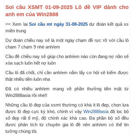
Soi cầu XSMT 01-09-2025 Lô đề VIP dành cho
anh em của Win2888
<< Xem lại
Soi cầu mt ngày 31-08-2025
dự đoán kết quả xs
miền trung
Dự đoán chiều nay sẽ là một ngày chạm đề rực rỡ với cầu lô
chạm 7 chạm 9 nhé anh/em
Cầu đề chiều nay sẽ giúp cho anh/em nào còn đang nợ nần sẽ
xóa sạch luôn hết nợ luôn
Cầu lô đã chốt, chỉ cần anh/em nắm lấy cơ hội sẽ kiếm được
thật nhiều tiền luôn nha
Đã có nhiều anh/em mang về phần thưởng tiền mặt từ
Win2888asia rồi nhé!!
Những cầu lô đẹp của xsmt thường có khá ít lô đẹp, chọn lựa
được lô đẹp cực kỳ khó, chính vì vậy
Win2888asia
đã lọc bộ
số đẹp rất tỉ mỹ, độ chính xác khá cao. Đa phần bộ số đều
đươc phân tích từ chuyên gia lô đề nên anh/em có thể tin
tưởng chúng tôi.