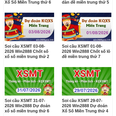
Xổ Số Miền Trung thứ 6
dàn đề miền trung thứ 5
Soi cầu XSMT 03-08-
Soi cầu XSMT 01-08-
2026 Win2888 Chốt số
2026 Win2888 Chốt số lô
xổ số miền trung thứ 2
đề miền trung thứ 7
Soi cầu XSMT 31-07-
Soi cầu XSMT 29-07-
2026 Win2888 Dự đoán
2026 Win2888 Dự đoán
xổ số miền trung thứ 6
Xổ Số Miền Trung thứ 4