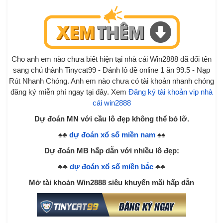
Cho anh em nào chưa biết hiện tại nhà cái Win2888 đã đổi tên
sang chủ thành Tinycat99 - Đánh lô đề online 1 ăn 99.5 - Nạp
Rút Nhanh Chóng. Anh em nào chưa có tài khoản nhanh chóng
đăng ký miễn phí ngay tại đây. Xem
Đăng ký tài khoản vip nhà
cái win2888
Dự đoán MN với cầu lô đẹp không thể bỏ lỡ.
♠♣
dự đoán xổ số miền nam
♠♠
Dự đoán MB hấp dẫn với nhiều lô đẹp:
♣♣
dự đoán xổ số miền bắc
♣♣
Mở tài khoản Win2888 siêu khuyến mãi hấp dẫn