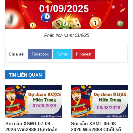
Phân tích xsmt 01/9/25
Chia sẻ
Facebook
Twitter
Pinterest
TIN LIÊN QUAN
Soi cầu XSMT 07-08-
Soi cầu XSMT 06-08-
2026 Win2888 Dự đoán
2026 Win2888 Chốt số