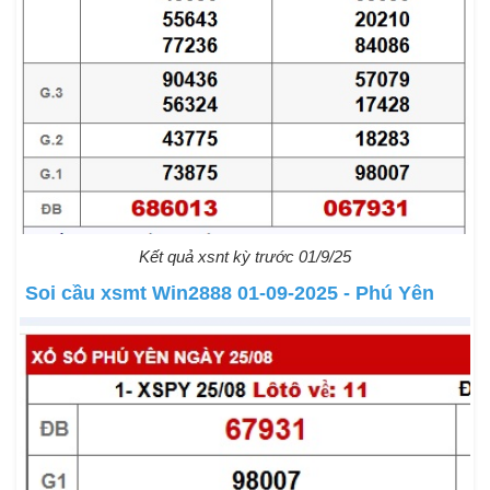
Kết quả xsnt kỳ trước 01/9/25
Soi cầu xsmt Win2888 01-09-2025 - Phú Yên