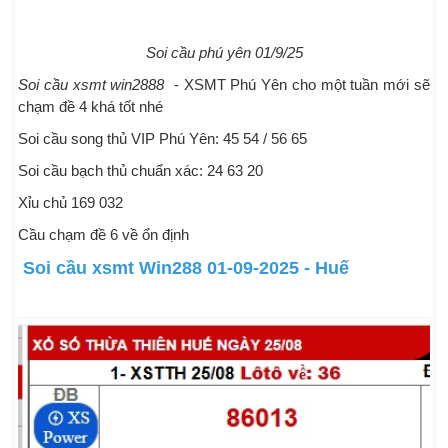
Soi cầu phú yên 01/9/25
Soi cầu xsmt win2888
- XSMT Phú Yên cho một tuần mới sẽ
chạm đề 4 khá tốt nhé
Soi cầu song thủ VIP Phú Yên: 45 54 / 56 65
Soi cầu bạch thủ chuẩn xác: 24 63 20
Xỉu chủ 169 032
Cầu chạm đề 6 về ổn định
Soi cầu xsmt Win288 01-09-2025 - Huế