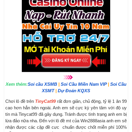
Xem thêm:
Soi cầu XSMB
|
Soi Cầu Miền Nam VIP
|
Soi Cầu
XSMT
|
Dự Đoán KQXS
Chơi lô đề trên
TinyCat99
rất đơn giản, chủ động, tỷ lệ 1 ăn 99
cao hơn hẳn bên ngoài. Anh em sẽ cực kỳ yên tâm với độ uy
tín mà Tinycat99 đã gây dụng. Tránh được tình trạng anh em bị
lừa đảo nữa nha. Đến với lô đề mt của Win2888asia anh em sẽ
nhận được các cặp đề cưc chuẩn được chốt miễn phí 100%