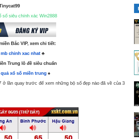
Tinycat99
ổ số siêu chính xác Win2888
 miền Bắc VIP, xem chi tiết:
mb chinh xac nhat
♣
ền Trung lô đề siêu chuẩn
quả xổ số miền trung
♠
7 ở lần quay trước để xem những bộ số đẹp nào đã về của 3