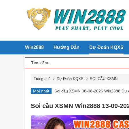
Win2888
Hướng Dẫn
Dự Đoán KQXS
Trang chủ
Dự Đoán KQXS
SOI CẦU XSMN
Mới nhất
Soi cầu XSMT 08-08-206 Win2888 Chốt s
Soi cầu XSMN Win2888 13-09-20