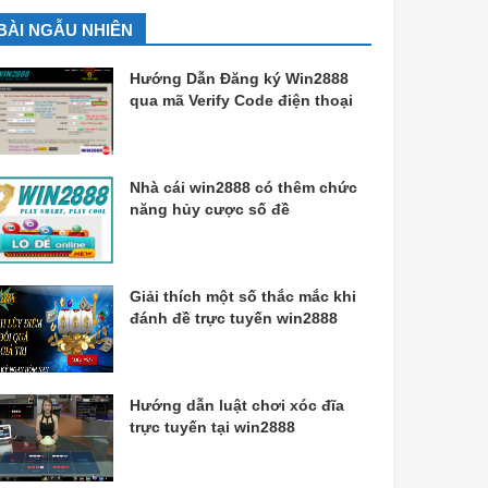
BÀI NGẪU NHIÊN
Hướng Dẫn Đăng ký Win2888
qua mã Verify Code điện thoại
Nhà cái win2888 có thêm chức
năng hủy cược số đề
Giải thích một số thắc mắc khi
đánh đề trực tuyến win2888
Hướng dẫn luật chơi xóc đĩa
trực tuyến tại win2888