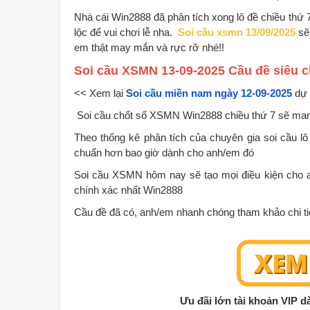
Nhà cái Win2888 đã phân tích xong lô đề chiều thứ 
lộc để vui chơi lễ nha.
Soi cầu xsmn 13/09/2025
sẽ
em thật may mắn và rực rỡ nhé!!
Soi cầu XSMN 13-09-2025 Cầu đề siêu 
<< Xem lại
Soi cầu miền nam ngày 12-09-2025
dự 
Soi cầu chốt số XSMN Win2888 chiều thứ 7 sẽ mang 
Theo thống kê phân tích của chuyên gia soi cầu lô 
chuẩn hơn bao giờ dành cho anh/em đó
Soi cầu XSMN hôm nay sẽ tạo mọi điều kiện cho an
chính xác nhất Win2888
Cầu đề đã có, anh/em nhanh chóng tham khảo chi tiế
Ưu đãi lớn tài khoản VIP d