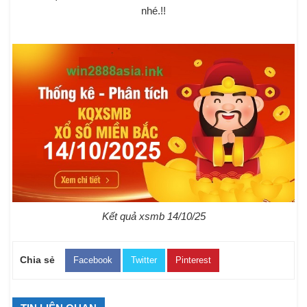
nhé.!!
Kết quả xsmb 14/10/25
Chia sẻ
Facebook
Twitter
Pinterest