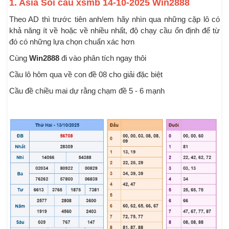
1. Asia Soi cầu xsmb 14-10-2025 Win2888
Theo AD thì trước tiên anh/em hãy nhìn qua những cặp lô có
khả năng ít về hoặc về nhiều nhất, độ chạy cầu ổn định để từ
đó có những lựa chọn chuẩn xác hơn
Cùng
Win2888
đi vào phân tích ngay thôi
Cầu lô hôm qua về con đề 08 cho giải đặc biệt
Cầu đề chiều mai dự rằng chạm đề 5 - 6 mạnh