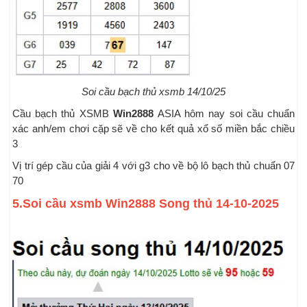
Soi cầu bạch thủ xsmb 14/10/25
Cầu bạch thủ XSMB
Win2888
ASIA hôm nay soi cầu chuẩn
xác anh/em chơi cặp sẽ về cho kết quả xổ số miền bắc chiều
3
Vị trí gép cầu của giải 4 với g3 cho về bộ lô bạch thủ chuẩn 07
70
5.Soi cầu xsmb Win2888 Song thủ 14-10-2025