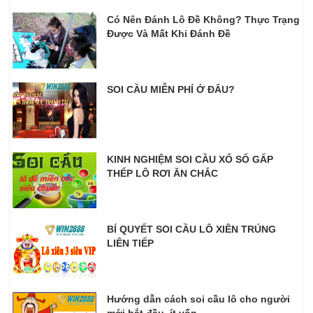
Có Nên Đánh Lô Đề Không? Thực Trạng
Được Và Mất Khi Đánh Đề
SOI CẦU MIỄN PHÍ Ở ĐÂU?
KINH NGHIỆM SOI CẦU XỔ SỐ GẤP
THẾP LÔ RƠI ĂN CHẮC
BÍ QUYẾT SOI CẦU LÔ XIÊN TRÚNG
LIÊN TIẾP
Hướng dẫn cách soi cầu lô cho người
mới bắt đầu, ít vốn.