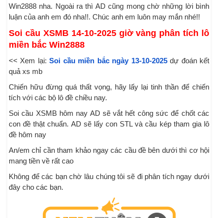
Win2888 nha. Ngoài ra thì AD cũng mong chờ những lời bình
luận của anh em đó nha!!. Chúc anh em luôn may mắn nhé!!
Soi cầu XSMB 14-10-2025 giờ vàng phân tích lô
miền bắc Win2888
<< Xem lại:
Soi cầu miền bắc ngày 13-10-2025
dự đoán kết
quả xs mb
Chiến hữu đừng quá thất vọng, hãy lấy lại tinh thần để chiến
tích với các bộ lô đề chiều nay.
Soi cầu XSMB hôm nay AD sẽ vắt hết công sức để chốt các
con đề thật chuẩn. AD sẽ lấy con STL và cầu kép tham gia lô
đề hôm nay
An/em chỉ cần tham khảo ngay các cầu đề bên dưới thì cơ hội
mang tiền về rất cao
Không để các bạn chờ lâu chúng tôi sẽ đi phân tích ngay dưới
đây cho các bạn.