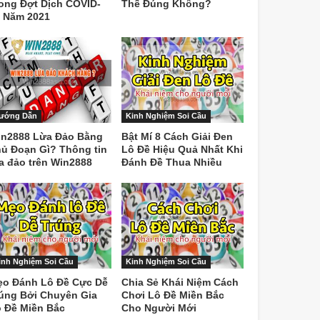
ong Đợt Dịch COVID-
Thế Đúng Không?
 Năm 2021
ướng Dẫn
Kinh Nghiệm Soi Cầu
in2888 Lừa Đảo Bằng
Bật Mí 8 Cách Giải Đen
ủ Đoạn Gì? Thông tin
Lô Đề Hiệu Quả Nhất Khi
a đảo trên Win2888
Đánh Đề Thua Nhiều
inh Nghiệm Soi Cầu
Kinh Nghiệm Soi Cầu
ẹo Đánh Lô Đề Cực Dễ
Chia Sẻ Khái Niệm Cách
úng Bởi Chuyên Gia
Chơi Lô Đề Miền Bắc
 Đề Miền Bắc
Cho Người Mới