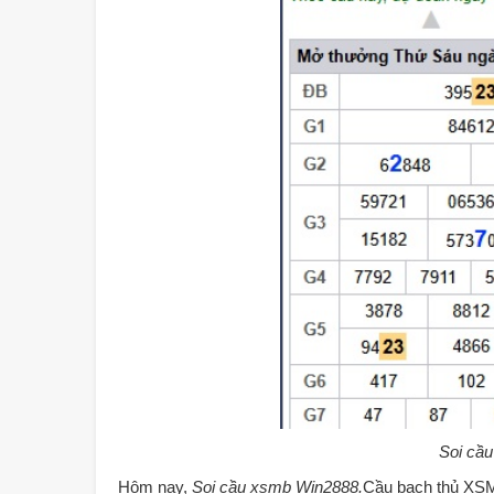
Soi cầu
Hôm nay,
Soi cầu xsmb Win2888.
Cầu bạch thủ XSM