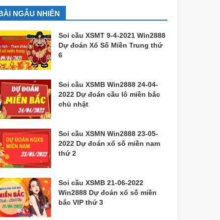
BÀI NGẪU NHIÊN
Soi cầu XSMT 9-4-2021 Win2888
Dự đoán Xổ Số Miền Trung thứ
6
Soi cầu XSMB Win2888 24-04-
2022 Dự đoán cầu lô miền bắc
chủ nhật
Soi cầu XSMN Win2888 23-05-
2022 Dự đoán xổ số miền nam
thứ 2
Soi cầu XSMB 21-06-2022
Win2888 Dự đoán xổ số miền
bắc VIP thứ 3