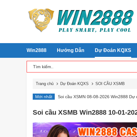
Win2888
Hướng Dẫn
Dự Đoán KQXS
Trang chủ
Dự Đoán KQXS
SOI CẦU XSMB
Mới nhất
Soi cầu XSMT 08-08-206 Win2888 Chốt s
Soi cầu XSMB Win2888 10-01-20