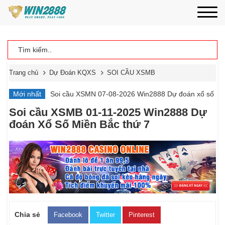
Trang chủ
Dự Đoán KQXS
SOI CẦU XSMB
Mới nhất
Soi cầu XSMN 07-08-2026 Win2888 Dự đoán xổ số miền nam thứ 6
Soi cầu XSMB 01-11-2025 Win2888 Dự
đoán Xổ Số Miền Bắc thứ 7
Chia sẻ
Facebook
Twitter
Pinterest