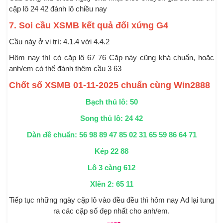
cặp lô 24 42 đánh lô chiều nay
7. Soi cầu XSMB kết quả đối xứng G4
Cầu này ở vị trí: 4.1.4 với 4.4.2
Hôm nay thì có cặp lô 67 76 Cặp này cũng khá chuẩn, hoặc
anh/em có thể đánh thêm cầu 3 63
Chốt số XSMB 01-11-2025 chuẩn cùng Win2888
Bạch thủ lô: 50
Song thủ lô: 24 42
Dàn đề chuẩn: 56 98 89 47 85 02 31 65 59 86 64 71
Kép 22 88
Lô 3 càng 612
XIên 2: 65 11
Tiếp tục những ngày cặp lô vào đều đều thì hôm nay Ad lại tung
ra các cặp số đẹp nhất cho anh/em.