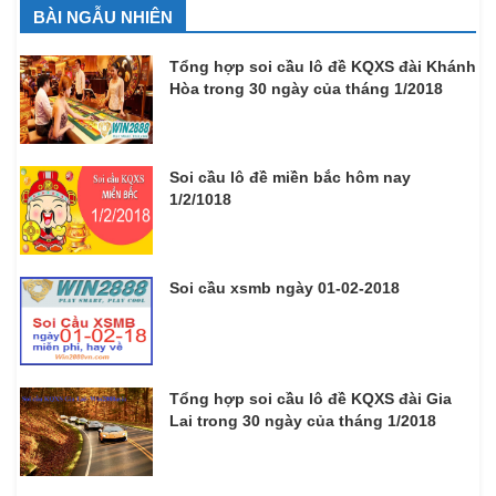
BÀI NGẪU NHIÊN
Tổng hợp soi cầu lô đề KQXS đài Khánh
Hòa trong 30 ngày của tháng 1/2018
Soi cầu lô đề miền bắc hôm nay
1/2/1018
Soi cầu xsmb ngày 01-02-2018
Tổng hợp soi cầu lô đề KQXS đài Gia
Lai trong 30 ngày của tháng 1/2018