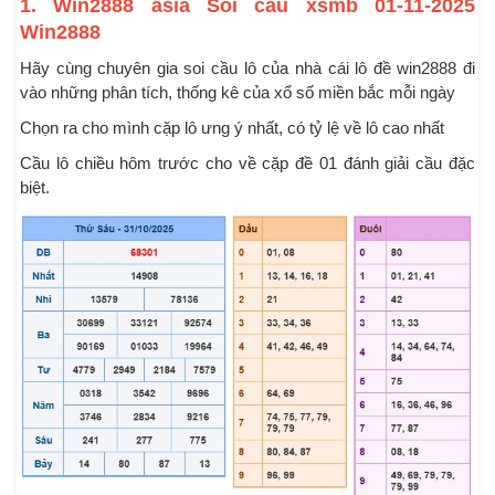
1. Win2888 asia Soi cầu xsmb 01-11-2025
Win2888
Hãy cùng chuyên gia soi cầu lô của nhà cái lô đề win2888 đi
vào những phân tích, thống kê của xổ số miền bắc mỗi ngày
Chọn ra cho mình cặp lô ưng ý nhất, có tỷ lệ về lô cao nhất
Cầu lô chiều hôm trước cho về cặp đề 01 đánh giải cầu đặc
biệt.