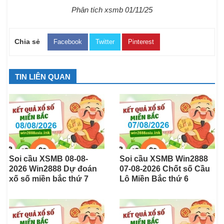
Phân tích xsmb 01/11/25
Chia sẻ
Facebook
Twitter
Pinterest
TIN LIÊN QUAN
Soi cầu XSMB 08-08-
Soi cầu XSMB Win2888
2026 Win2888 Dự đoán
07-08-2026 Chốt số Cầu
xố số miền bắc thứ 7
Lô Miền Bắc thứ 6