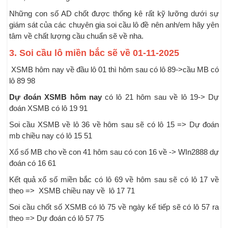
Những con số AD chốt được thống kê rất kỹ lưỡng dưới sự
giám sát của các chuyên gia soi cầu lô đề nên anh/em hãy yên
tâm về chất lượng cầu chuẩn sẽ về nha.
3. Soi cầu lô miền bắc sẽ về 01-11-2025
XSMB hôm nay về đầu lô 01 thì hôm sau có lô 89->cầu MB có
lô 89 98
Dự đoán XSMB hôm nay
có lô 21 hôm sau về lô 19-> Dự
đoán XSMB có lô 19 91
Soi cầu XSMB về lô 36 về hôm sau sẽ có lô 15 => Dự đoán
mb chiều nay có lô 15 51
Xổ số MB cho về con 41 hôm sau có con 16 về -> WIn2888 dự
đoán có 16 61
Kết quả xổ số miền bắc có lô 69 về hôm sau sẽ có lô 17 về
theo => XSMB chiều nay về lô 17 71
Soi cầu chốt số XSMB có lô 75 về ngày kế tiếp sẽ có lô 57 ra
theo => Dự đoán có lô 57 75