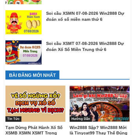
Soi cầu XSMN 07-08-2026 Win2888 Dự
đoán xổ số miền nam thứ 6
Soi cầu XSMT 07-08-2026 Win2888 Dự
đoán Xổ Số Miền Trung thứ 6
BÀI ĐĂNG MỚI NHẤT
Tin Tức
Hướng Dẫn
Tạm Dừng Phát Hành Xổ Số
Win2888 Sập? Win2888 Mới
XSMB XSMN XSMT Trong
là Tinycat99 Thay Thế Đúng