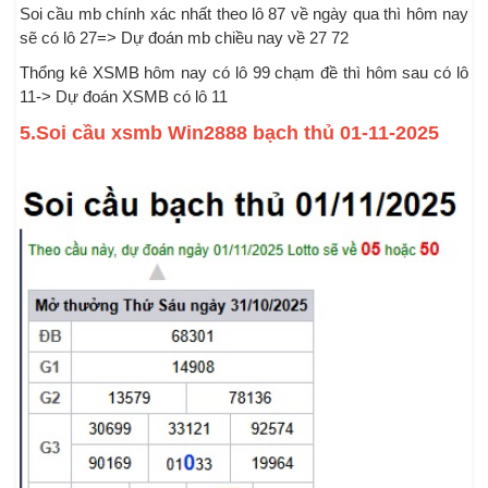
Soi cầu mb chính xác nhất theo lô 87 về ngày qua thì hôm nay
sẽ có lô 27=> Dự đoán mb chiều nay về 27 72
Thổng kê XSMB hôm nay có lô 99 chạm đề thì hôm sau có lô
11-> Dự đoán XSMB có lô 11
5.Soi cầu xsmb Win2888 bạch thủ 01-11-2025