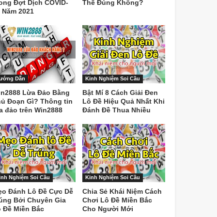
ong Đợt Dịch COVID-
Thế Đúng Không?
 Năm 2021
ướng Dẫn
Kinh Nghiệm Soi Cầu
in2888 Lừa Đảo Bằng
Bật Mí 8 Cách Giải Đen
ủ Đoạn Gì? Thông tin
Lô Đề Hiệu Quả Nhất Khi
a đảo trên Win2888
Đánh Đề Thua Nhiều
inh Nghiệm Soi Cầu
Kinh Nghiệm Soi Cầu
ẹo Đánh Lô Đề Cực Dễ
Chia Sẻ Khái Niệm Cách
úng Bởi Chuyên Gia
Chơi Lô Đề Miền Bắc
 Đề Miền Bắc
Cho Người Mới