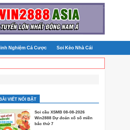
inh Nghiệm Cá Cược
Soi Kèo Nhà Cái
BÀI VIẾT NỔI BẬT
Soi cầu XSMB 08-08-2026
Win2888 Dự đoán xố số miền
bắc thứ 7