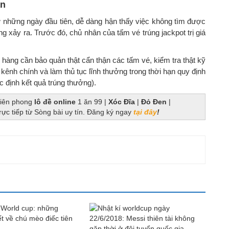
ận
từ những ngày đầu tiên, dễ dàng hận thấy việc không tìm được
g xảy ra. Trước đó, chủ nhân của tấm vé trúng jackpot trị giá
 hàng cần bảo quản thật cẩn thận các tấm vé, kiểm tra thật kỹ
kênh chính và làm thủ tục lĩnh thưởng trong thời hạn quy định
c định kết quả trúng thưởng).
tiên phong
lô đề online
1 ăn 99 |
Xóc Đĩa
|
Đỏ Đen
|
ực tiếp từ Sòng bài uy tín. Đăng ký ngay
tại đây
!