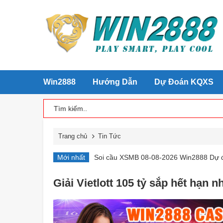
Win2888
Hướng Dẫn
Dự Đoán KQXS
Trang chủ
Tin Tức
Mới nhất
Soi cầu XSMN 07-08-2026 Win2888 Dự đ
Giải Vietlott 105 tỷ sắp hết hạn 