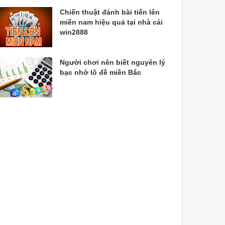
Chiến thuật đánh bài tiến lên
miền nam hiệu quả tại nhà cái
win2888
Người chơi nên biết nguyên lý
bạc nhớ lô đề miền Bắc