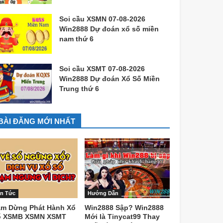
Soi cầu XSMN 07-08-2026
Win2888 Dự đoán xổ số miền
nam thứ 6
Soi cầu XSMT 07-08-2026
Win2888 Dự đoán Xổ Số Miền
Trung thứ 6
BÀI ĐĂNG MỚI NHẤT
in Tức
Hướng Dẫn
ạm Dừng Phát Hành Xổ
Win2888 Sập? Win2888
ố XSMB XSMN XSMT
Mới là Tinycat99 Thay