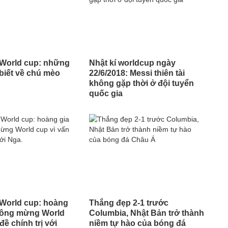
 World cup: những
Nhật kí worldcup ngày
biết về chú mèo
22/6/2018: Messi thiên tài
không gặp thời ở đội tuyển
quốc gia
 World cup: hoàng
Thắng đẹp 2-1 trước
hông mừng World
Columbia, Nhật Bản trở thành
đề chính trị với
niềm tự hào của bóng đá